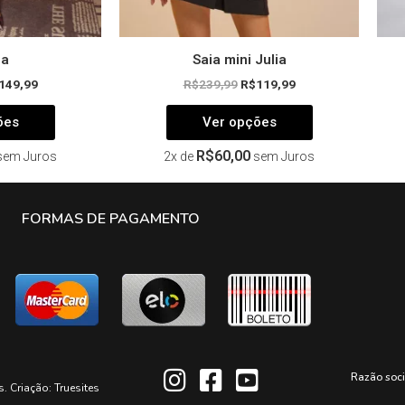
produto
produto
ia
Saia mini Julia
149,99
R$
239,99
R$
119,99
ões
Ver opções
R$
60,00
sem Juros
2x de
sem Juros
FORMAS DE PAGAMENTO
Razão soc
s. Criação:
Truesites