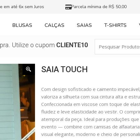
e em até 6x sem Juros
Parcela mínima de R$ 50,00
BLUSAS
CALÇAS
SAIAS
T-SHIRTS
Pesquisar
ra. Utilize o cupom
CLIENTE10
Produtos
SAIA TOUCH
Com design sofisticado e caimento impecável
valoriza a silhueta com sua cintura alta e est
Confeccionada em viscose com toque de elast
fluidez e leve elasticidade ao vestir. O comp
atemporal da peça. Ideal para produções que 
evento — combine com camisas de alfaiataria
visual elegante, moderno e cheio de personal