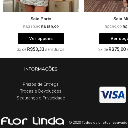
produto
Saia Paris
Saia M
R$
319,99
R$
159,99
R$
299,99
R$
Ver opções
Ver opç
R$
53,33
R$
75,00
3x de
sem Juros
2x de
INFORMAÇÕES
Prazos de Entrega​
Trocas e Devoluções​
Segurança e Privacidade
© 2020 Todos os direitos reservado