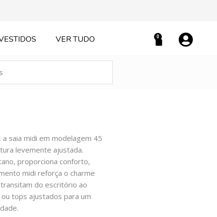
0
VESTIDOS
VER TUDO
Carrinho
, a saia midi em modelagem 45
rutura levemente ajustada.
ano, proporciona conforto,
rimento midi reforça o charme
transitam do escritório ao
 ou tops ajustados para um
idade.