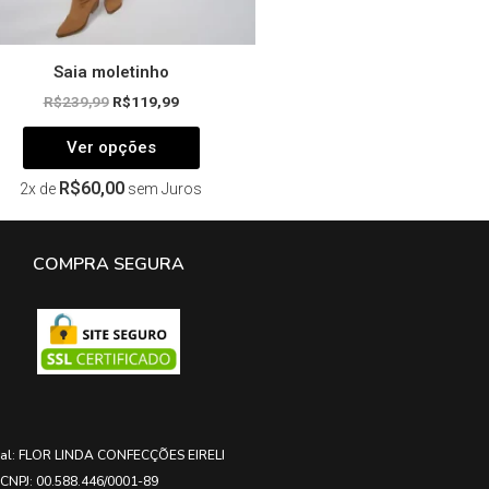
produto
Saia moletinho
R$
239,99
R$
119,99
Ver opções
R$
60,00
2x de
sem Juros
COMPRA SEGURA
ial: FLOR LINDA CONFECÇÕES EIRELI
CNPJ: 00.588.446/0001-89