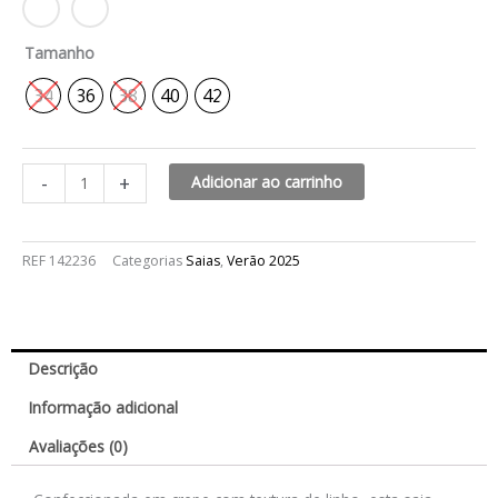
Tamanho
34
36
38
40
42
-
+
Adicionar ao carrinho
REF
142236
Categorias
Saias
,
Verão 2025
Descrição
Informação adicional
Avaliações (0)