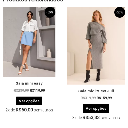
O
Este
O
O
Este
O
-50%
-50%
preço
preço
preço
preço
produto
produto
original
atual
original
atual
tem
tem
era:
é:
era:
é:
R$239,99.
R$119,99.
R$319,99.
R$159,99.
várias
várias
variantes.
variantes.
As
As
opções
opções
podem
podem
ser
ser
escolhidas
escolhida
na
na
página
página
Saia mini easy
do
do
Saia mídi tricot Juli
produto
produto
R$
239,99
R$
119,99
R$
319,99
R$
159,99
Ver opções
Ver opções
R$
60,00
2x de
sem Juros
R$
53,33
3x de
sem Juros