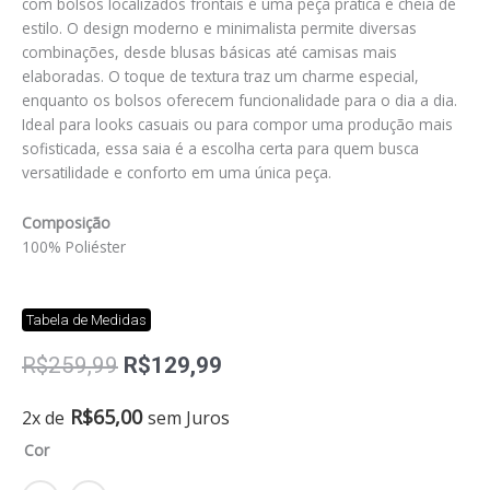
com bolsos localizados frontais é uma peça prática e cheia de
estilo. O design moderno e minimalista permite diversas
combinações, desde blusas básicas até camisas mais
elaboradas. O toque de textura traz um charme especial,
enquanto os bolsos oferecem funcionalidade para o dia a dia.
Ideal para looks casuais ou para compor uma produção mais
sofisticada, essa saia é a escolha certa para quem busca
versatilidade e conforto em uma única peça.
Composição
100% Poliéster
Tabela de Medidas
O
O
R$
259,99
R$
129,99
preço
preço
original
atual
Saia
R$
65,00
2x de
sem Juros
era:
é:
Lolla
Cor
R$259,99.
R$129,99.
quantidade