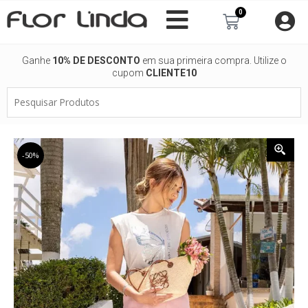
Ir
0
Carrinho
para
o
conteúdo
Ganhe
10% DE DESCONTO
em sua primeira compra. Utilize o
cupom
CLIENTE10
Pesquisar
Produtos
-50%