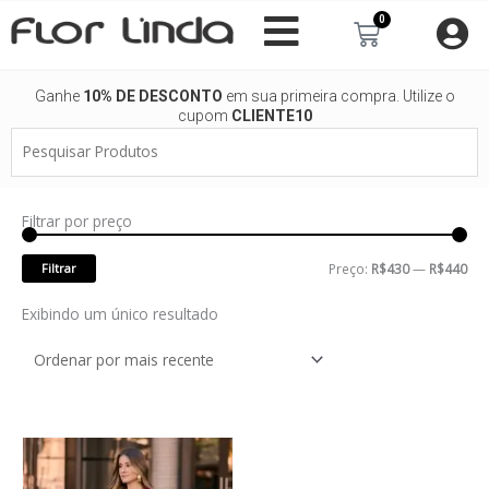
Ir
0
Carrinho
para
o
conteúdo
Ganhe
10% DE DESCONTO
em sua primeira compra. Utilize o
cupom
CLIENTE10
Pesquisar
Produtos
Filtrar por preço
Pre
Pre
mí
má
Filtrar
Preço:
R$430
—
R$440
Exibindo um único resultado
Este
produto