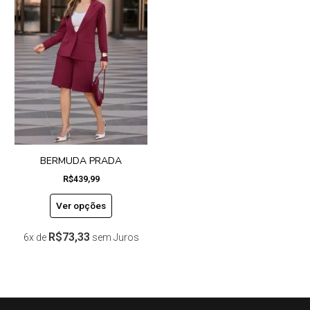
tem
várias
variantes.
As
opções
podem
ser
escolhidas
na
página
do
BERMUDA PRADA
produto
R$
439,99
Ver opções
R$
73,33
6x de
sem Juros