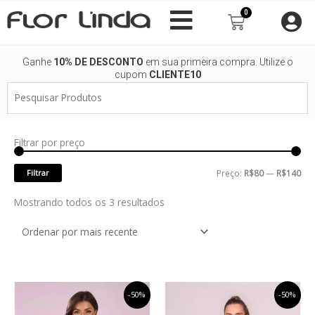
Ir
0
Carrinho
para
o
conteúdo
Ganhe
10% DE DESCONTO
em sua primeira compra. Utilize o
cupom
CLIENTE10
Pesquisar
Produtos
Filtrar por preço
Pre
Pre
mí
má
Filtrar
Preço:
R$80
—
R$140
Classificado
Mostrando todos os 3 resultados
por
mais
recente
O
Este
O
O
Este
O
-50%
-50%
preço
preço
preço
preço
produto
produto
original
atual
original
atual