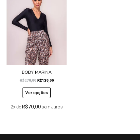
tem
era:
é:
R$279,99.
R$139,99.
várias
variantes.
As
opções
podem
ser
escolhidas
na
página
do
BODY MARINA
produto
R$
279,99
R$
139,99
Ver opções
R$
70,00
2x de
sem Juros