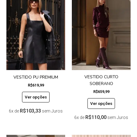
produto
produto
tem
tem
várias
várias
variantes.
variantes.
As
As
opções
opções
podem
podem
ser
ser
escolhidas
escolhidas
na
na
página
página
do
do
VESTIDO CURTO
VESTIDO PU PREMIUM
produto
produto
SOBERANO
R$
619,99
R$
659,99
Ver opções
Ver opções
R$
103,33
6x de
sem Juros
R$
110,00
6x de
sem Juros