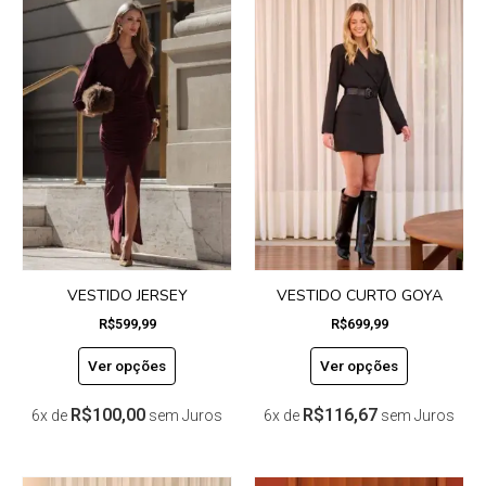
Este
Este
produto
produto
tem
tem
várias
várias
variantes.
variantes.
As
As
opções
opções
podem
podem
ser
ser
escolhidas
escolhidas
na
na
página
página
do
do
VESTIDO JERSEY
VESTIDO CURTO GOYA
produto
produto
R$
599,99
R$
699,99
Ver opções
Ver opções
R$
100,00
R$
116,67
6x de
sem Juros
6x de
sem Juros