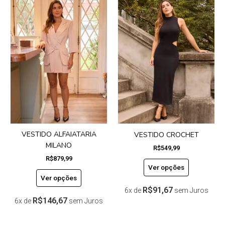
produto
produto
tem
tem
várias
várias
variantes.
variantes.
As
As
opções
opções
podem
podem
ser
ser
escolhidas
escolhidas
na
na
página
página
do
do
VESTIDO ALFAIATARIA
VESTIDO CROCHET
produto
produto
MILANO
R$
549,99
R$
879,99
Ver opções
Ver opções
R$
91,67
6x de
sem Juros
R$
146,67
6x de
sem Juros