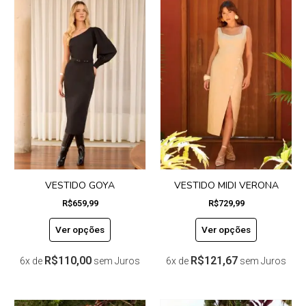
Este
Este
produto
produto
tem
tem
várias
várias
variantes.
variantes.
As
As
opções
opções
podem
podem
ser
ser
escolhidas
escolhidas
na
na
página
página
do
do
VESTIDO GOYA
VESTIDO MIDI VERONA
produto
produto
R$
659,99
R$
729,99
Ver opções
Ver opções
R$
110,00
R$
121,67
6x de
sem Juros
6x de
sem Juros
Este
Este