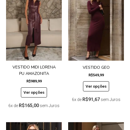
tem
tem
várias
várias
variantes.
variantes.
As
As
opções
opções
podem
podem
ser
ser
escolhidas
escolhidas
na
na
página
página
do
do
VESTIDO MIDI LORENA
VESTIDO GEO
produto
produto
PU AMAZONITA
R$
549,99
R$
989,99
Ver opções
Ver opções
R$
91,67
6x de
sem Juros
R$
165,00
6x de
sem Juros
Este
Este