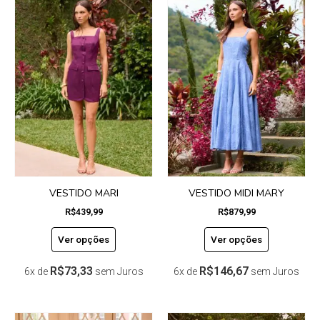
produto
produto
tem
tem
várias
várias
variantes.
variantes.
As
As
opções
opções
podem
podem
ser
ser
escolhidas
escolhidas
na
na
página
página
do
do
VESTIDO MARI
VESTIDO MIDI MARY
produto
produto
R$
439,99
R$
879,99
Ver opções
Ver opções
R$
73,33
R$
146,67
6x de
sem Juros
6x de
sem Juros
Este
Este