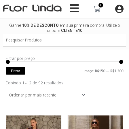
Ir
0
Carrinho
para
o
conteúdo
Ganhe
10% DE DESCONTO
em sua primeira compra. Utilize o
cupom
CLIENTE10
Pesquisar
Produtos
Filtrar por preço
Pre
Pre
mí
má
Filtrar
Preço:
R$150
—
R$1.300
Classificado
Exibindo 1–12 de 92 resultados
por
mais
recente
Este
Este
produto
produto