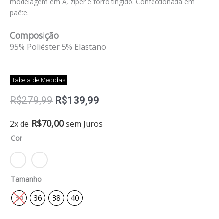
modelagem em A, ziper e forro tingido. Confeccionada em
paête.
Composição
95% Poliéster 5% Elastano
Tabela de Medidas
O
O
R$
279,99
R$
139,99
preço
preço
original
atual
Saia
R$
70,00
2x de
sem Juros
era:
é:
glow
Cor
R$279,99.
R$139,99.
quantidade
Tamanho
34
36
38
40