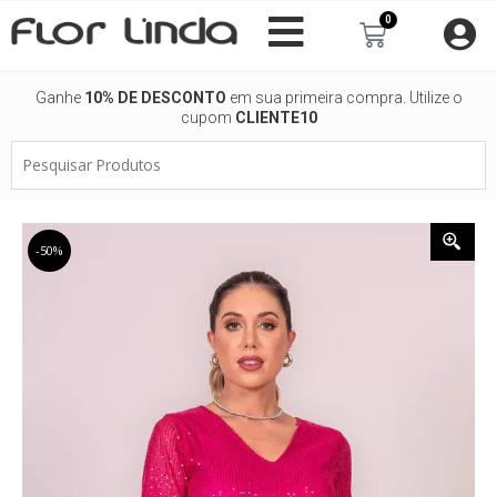
Ir
0
Carrinho
para
o
conteúdo
Ganhe
10% DE DESCONTO
em sua primeira compra. Utilize o
cupom
CLIENTE10
Pesquisar
Produtos
-50%