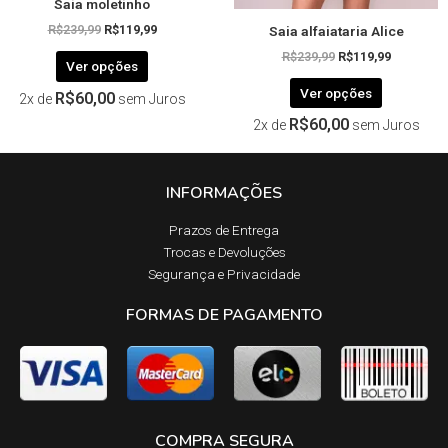
Saia moletinho
do
do
Saia alfaiataria Alice
produto
produto
R$
239,99
R$
119,99
R$
239,99
R$
119,99
Ver opções
Ver opções
R$
60,00
2x de
sem Juros
R$
60,00
2x de
sem Juros
INFORMAÇÕES
Prazos de Entrega​
Trocas e Devoluções​
Segurança e Privacidade
FORMAS DE PAGAMENTO
COMPRA SEGURA