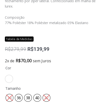
fechamento por zíper lateral. Confeccionado em malha de
lurex.
Composição
77% Poliéster 18% Poliéster metalizado 05% Elastano
Tabela de Medidas
O
O
R$
279,99
R$
139,99
preço
preço
original
atual
Saia
R$
70,00
2x de
sem Juros
era:
é:
curta
Cor
R$279,99.
R$139,99.
Diuli
quantidade
Tamanho
34
36
38
40
42