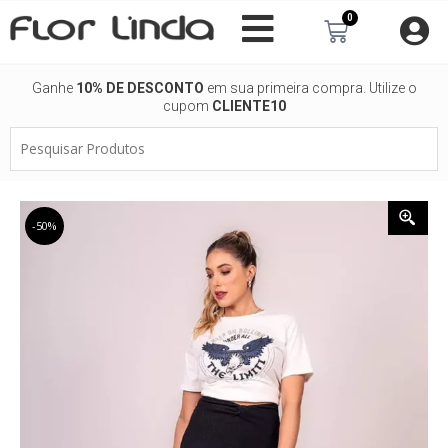
Ir
0
Carrinho
para
o
conteúdo
Ganhe
10% DE DESCONTO
em sua primeira compra. Utilize o
cupom
CLIENTE10
Pesquisar
Produtos
-50%