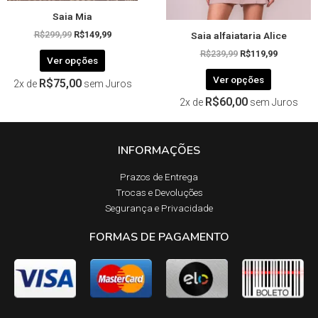
página
página
Saia Mia
do
do
Saia alfaiataria Alice
produto
produto
R$
299,99
R$
149,99
R$
239,99
R$
119,99
Ver opções
Ver opções
R$
75,00
2x de
sem Juros
R$
60,00
2x de
sem Juros
INFORMAÇÕES
Prazos de Entrega​
Trocas e Devoluções​
Segurança e Privacidade
FORMAS DE PAGAMENTO