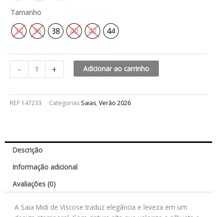
Tamanho
34
36
38
40
42
44
-
+
Adicionar ao carrinho
REF
147233
Categorias
Saias
,
Verão 2026
Descrição
Informação adicional
Avaliações (0)
A Saia Midi de Viscose traduz elegância e leveza em um