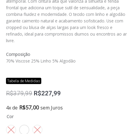
atemporal. Com cintura alta que valoriza a silhueta e fenda
frontal que adiciona um toque sutil de sensualidade, a peça
combina fluidez e modernidade. O tecido com linho e algodão
garante caimento natural e acabamento sofisticado. Use com
cropped ou blusa de alças largas para um look fresco e
refinado, ideal para compromissos diurnos ou encontros ao ar
livre.
Composição
70% Viscose 25% Linho 5% Algodão
Tabela de Medidas
O
O
R$
379,99
R$
227,99
preço
preço
original
atual
Saia
R$
57,00
4x de
sem Juros
era:
é:
midi
Cor
R$379,99.
R$227,99.
yves
quantidade