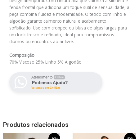
design atemporal. Com cintura alta que valoriza a silhueta e
fenda frontal que adiciona um toque sutil de sensualidade, a
peça combina fluidez e modernidade. O tecido com linho e
algodão garante caimento natural e acabamento
sofisticado. Use com cropped ou blusa de alças largas para
um look fresco e refinado, ideal para compromissos
diurnos ou encontros ao ar livre.
Composição
70% Viscose 25% Linho 5% Algodão
Atendimento
Offline
Podemos Ajuda?
Voltamos em 1h:51m
Produtos relacionados
O
Este
O
O
Este
O
-50%
-50%