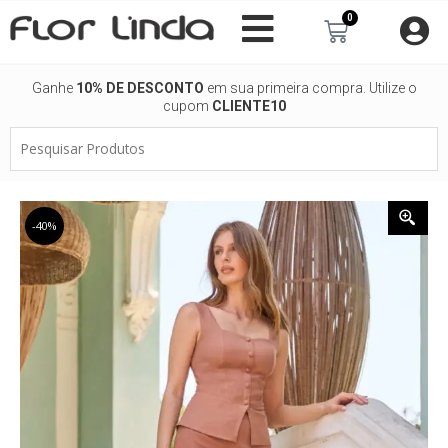
Ir
0
Carrinho
para
o
conteúdo
Ganhe
10% DE DESCONTO
em sua primeira compra. Utilize o
cupom
CLIENTE10
Pesquisar
Produtos
-40%