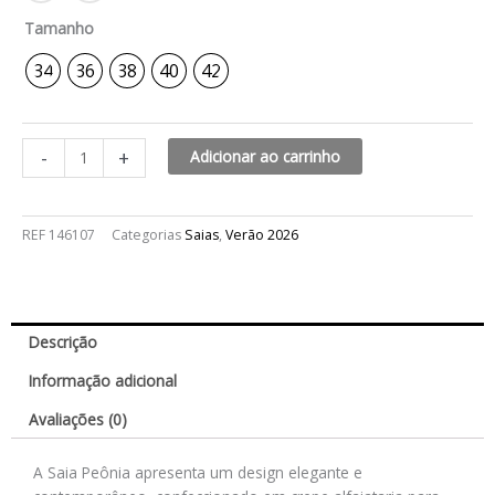
Tamanho
34
36
38
40
42
-
+
Adicionar ao carrinho
REF
146107
Categorias
Saias
,
Verão 2026
Descrição
Informação adicional
Avaliações (0)
A Saia Peônia apresenta um design elegante e