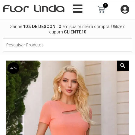
Ir
0
Carrinho
para
o
conteúdo
Ganhe
10% DE DESCONTO
em sua primeira compra. Utilize o
cupom
CLIENTE10
Pesquisar
Produtos
-40%