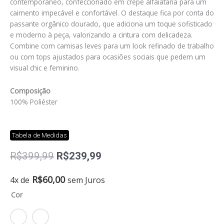
contemporâneo, confeccionado em crepe alfaiataria para um
caimento impecável e confortável. O destaque fica por conta do
passante orgânico dourado, que adiciona um toque sofisticado
e moderno à peça, valorizando a cintura com delicadeza.
Combine com camisas leves para um look refinado de trabalho
ou com tops ajustados para ocasiões sociais que pedem um
visual chic e feminino.
Composição
100% Poliéster
Tabela de Medidas
O
O
R$
399,99
R$
239,99
preço
preço
original
atual
Saia
R$
60,00
4x de
sem Juros
era:
é:
peonia
Cor
R$399,99.
R$239,99.
quantidade