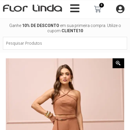
Ir
0
Carrinho
para
o
conteúdo
Ganhe
10% DE DESCONTO
em sua primeira compra. Utilize o
cupom
CLIENTE10
Pesquisar
Produtos