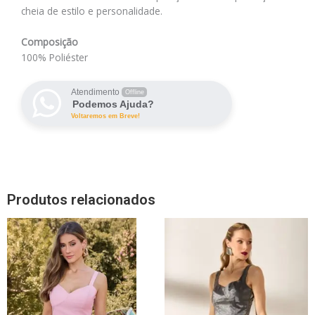
cheia de estilo e personalidade.
Composição
100% Poliéster
Atendimento
Offline
Podemos Ajuda?
Voltaremos em Breve!
Produtos relacionados
Este
Este
produto
produto
tem
tem
várias
várias
variantes.
variantes.
As
As