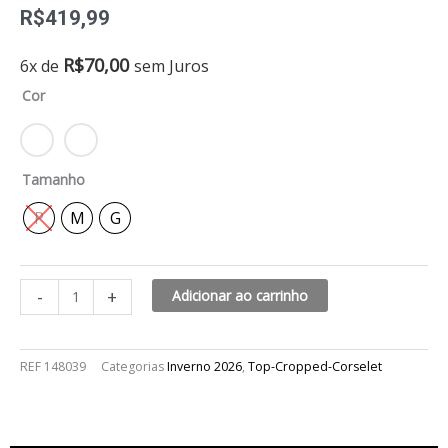
R$
419,99
Cropped
R$
70,00
6x de
sem Juros
crepe
Cor
way
lívia
quantidade
Tamanho
P
M
G
-
+
Adicionar ao carrinho
REF
148039
Categorias
Inverno 2026
,
Top-Cropped-Corselet