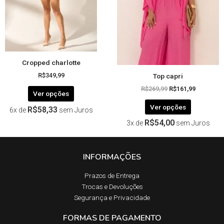
podem
podem
ser
ser
escolhidas
escolhida
na
na
página
página
Cropped charlotte
do
do
Top capri
produto
produto
R$
349,99
R$
269,99
R$
161,99
Ver opções
Ver opções
R$
58,33
6x de
sem Juros
R$
54,00
3x de
sem Juros
INFORMAÇÕES
Prazos de Entrega​
Trocas e Devoluções​
Segurança e Privacidade
FORMAS DE PAGAMENTO