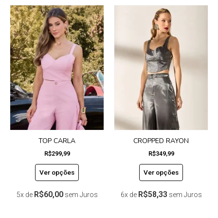
Este
Este
produto
produto
tem
tem
várias
várias
variantes.
variantes.
As
As
opções
opções
podem
podem
ser
ser
escolhidas
escolhidas
na
na
página
página
do
do
TOP CARLA
CROPPED RAYON
produto
produto
R$
299,99
R$
349,99
Ver opções
Ver opções
R$
60,00
R$
58,33
5x de
sem Juros
6x de
sem Juros