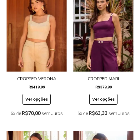
produto
produto
tem
tem
várias
várias
variantes.
variantes.
As
As
opções
opções
podem
podem
ser
ser
escolhidas
escolhidas
na
na
página
página
do
do
CROPPED VERONA
CROPPED MARI
produto
produto
R$
419,99
R$
379,99
Ver opções
Ver opções
R$
70,00
R$
63,33
6x de
sem Juros
6x de
sem Juros
Este
Este