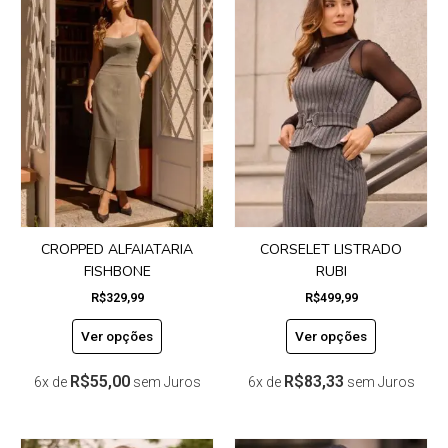
produto
produto
tem
tem
várias
várias
variantes.
variantes.
As
As
opções
opções
podem
podem
ser
ser
escolhidas
escolhidas
na
na
página
página
do
do
CROPPED ALFAIATARIA
CORSELET LISTRADO
produto
produto
FISHBONE
RUBI
R$
329,99
R$
499,99
Ver opções
Ver opções
R$
55,00
R$
83,33
6x de
sem Juros
6x de
sem Juros
Este
Este