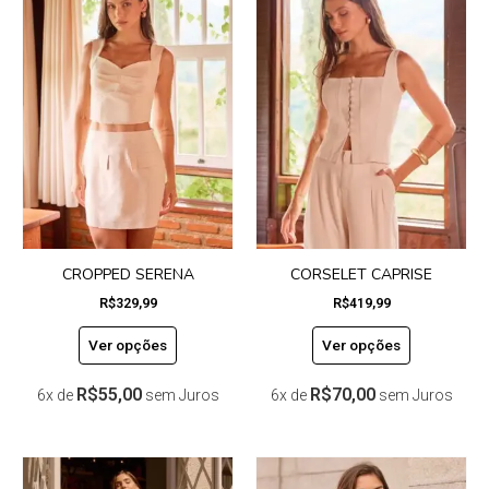
produto
produto
tem
tem
várias
várias
variantes.
variantes.
As
As
opções
opções
podem
podem
ser
ser
escolhidas
escolhidas
na
na
página
página
do
do
CROPPED SERENA
CORSELET CAPRISE
produto
produto
R$
329,99
R$
419,99
Ver opções
Ver opções
R$
55,00
R$
70,00
6x de
sem Juros
6x de
sem Juros
Este
Este