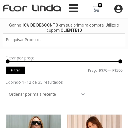
Ir
0
Carrinho
para
o
conteúdo
Ganhe
10% DE DESCONTO
em sua primeira compra. Utilize o
cupom
CLIENTE10
Pesquisar
Produtos
Filtrar por preço
Pre
Pre
mí
má
Filtrar
Preço:
R$70
—
R$500
Classificado
Exibindo 1–12 de 35 resultados
por
mais
recente
Este
Este
produto
produto