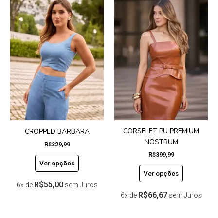
produto
produto
tem
tem
várias
várias
variantes.
variantes.
As
As
opções
opções
podem
podem
ser
ser
escolhidas
escolhidas
na
na
página
página
do
do
CORSELET PU PREMIUM
CROPPED BARBARA
produto
produto
NOSTRUM
R$
329,99
R$
399,99
Ver opções
Ver opções
R$
55,00
6x de
sem Juros
R$
66,67
6x de
sem Juros