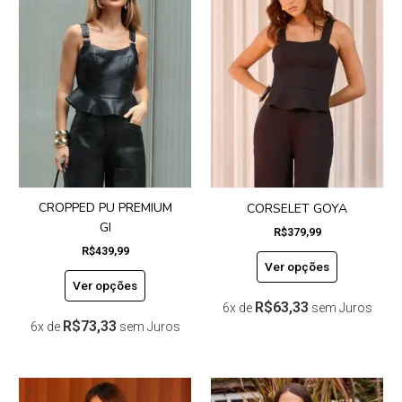
tem
tem
várias
várias
variantes.
variantes.
As
As
opções
opções
podem
podem
ser
ser
escolhidas
escolhidas
na
na
página
página
do
do
CROPPED PU PREMIUM
CORSELET GOYA
produto
produto
GI
R$
379,99
R$
439,99
Ver opções
Ver opções
R$
63,33
6x de
sem Juros
R$
73,33
6x de
sem Juros
Este
Este