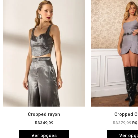
Este
pr
produto
ori
tem
era
R$
várias
variantes.
As
opções
podem
ser
escolhidas
na
página
do
produto
Cropped rayon
Cropped C
R$
349,99
R$
279,99
R$
Ver opções
Ver opç