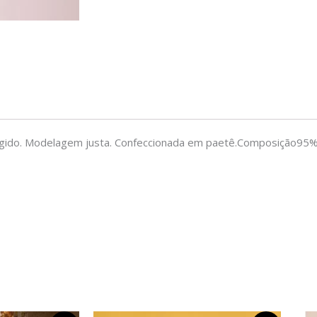
ingido. Modelagem justa. Confeccionada em paetê.
Composição
95%
O
O
O