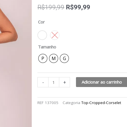
O
O
R$
199,99
R$
99,99
preço
preço
original
atual
Top
Cor
era:
é:
glow
R$199,99.
R$99,99.
quantidade
Tamanho
P
M
G
-
+
Adicionar ao carrinho
REF
137005
Categoria
Top-Cropped-Corselet