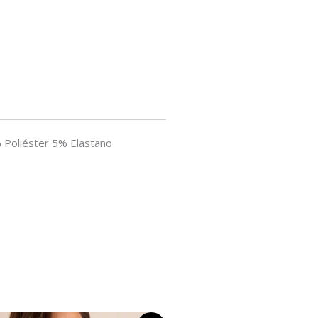
 Poliéster 5% Elastano
O
O