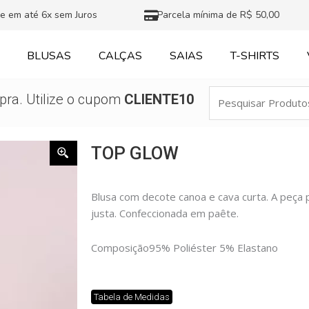
e em até 6x sem Juros
Parcela mínima de R$ 50,00
BLUSAS
CALÇAS
SAIAS
T-SHIRTS
Pesquisar
ra. Utilize o cupom
CLIENTE10
Produtos
TOP GLOW
Blusa com decote canoa e cava curta. A peça 
justa. Confeccionada em paête.
Composição
95% Poliéster 5% Elastano
Tabela de Medidas