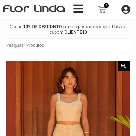
Ir
0
Carrinho
para
o
conteúdo
Ganhe
10% DE DESCONTO
em sua primeira compra. Utilize o
cupom
CLIENTE10
Pesquisar
Produtos