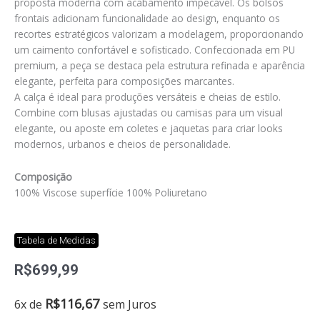
proposta moderna com acabamento impecável. Os bolsos
frontais adicionam funcionalidade ao design, enquanto os
recortes estratégicos valorizam a modelagem, proporcionando
um caimento confortável e sofisticado. Confeccionada em PU
premium, a peça se destaca pela estrutura refinada e aparência
elegante, perfeita para composições marcantes.
A calça é ideal para produções versáteis e cheias de estilo.
Combine com blusas ajustadas ou camisas para um visual
elegante, ou aposte em coletes e jaquetas para criar looks
modernos, urbanos e cheios de personalidade.
Composição
100% Viscose superfície 100% Poliuretano
Tabela de Medidas
R$
699,99
Calça
R$
116,67
6x de
sem Juros
alfaiataria