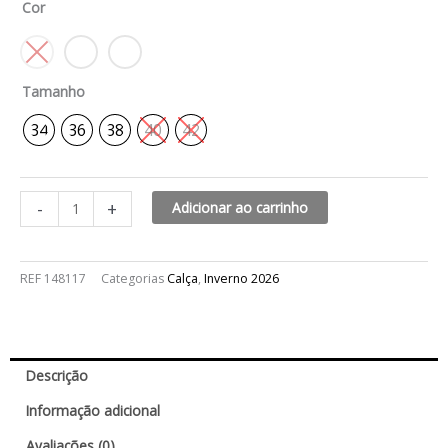
Cor
verona
quantidade
Tamanho
34
36
38
40
42
-
+
Adicionar ao carrinho
REF
148117
Categorias
Calça
,
Inverno 2026
Descrição
Informação adicional
Avaliações (0)