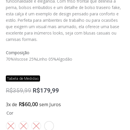
funcionalidade e elegância. Com friso frontal que delineia a
perna, bolsos embutidos e um detalhe de bolso traseiro fake,
esta calça é um exemplo de design pensado para conforto e
estilo. Perfeita para ambientes de trabalho ou para ocasiões
que exigem um visual mais arrumado, ela oferece uma base
excelente para inúmeros looks, seja com blusas casuais ou
camisas formais.
Composição
70%Viscose 25%Linho 05%Algodão
Tabela de Medidas
O
O
R$
359,99
R$
179,99
preço
preço
original
atual
Calça
R$
60,00
3x de
sem Juros
era:
é:
new
Cor
R$359,99.
R$179,99.
linox
quantidade