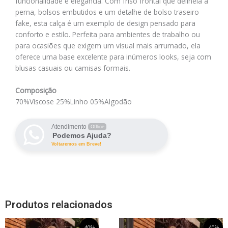
funcionalidade e elegância. Com friso frontal que delineia a
perna, bolsos embutidos e um detalhe de bolso traseiro
fake, esta calça é um exemplo de design pensado para
conforto e estilo. Perfeita para ambientes de trabalho ou
para ocasiões que exigem um visual mais arrumado, ela
oferece uma base excelente para inúmeros looks, seja com
blusas casuais ou camisas formais.
Composição
70%Viscose 25%Linho 05%Algodão
Atendimento
Offline
Podemos Ajuda?
Voltaremos em Breve!
Produtos relacionados
O
Este
O
O
Este
O
-40%
-40%