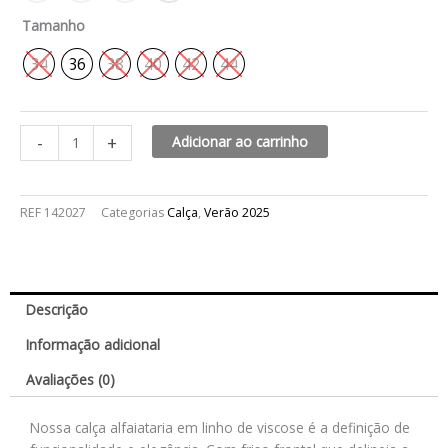
Tamanho
34
36
38
40
42
44
-
+
Adicionar ao carrinho
REF
142027
Categorias
Calça
,
Verão 2025
Descrição
Informação adicional
Avaliações (0)
Nossa calça alfaiataria em linho de viscose é a definição de