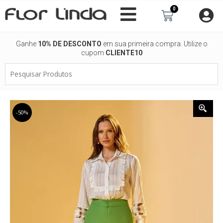
Ir
0
Carrinho
para
o
conteúdo
Ganhe
10% DE DESCONTO
em sua primeira compra. Utilize o
cupom
CLIENTE10
Pesquisar
Produtos
-50%