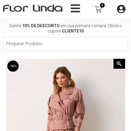
Ir
0
Carrinho
para
o
conteúdo
Ganhe
10% DE DESCONTO
em sua primeira compra. Utilize o
cupom
CLIENTE10
Pesquisar
Produtos
-50%