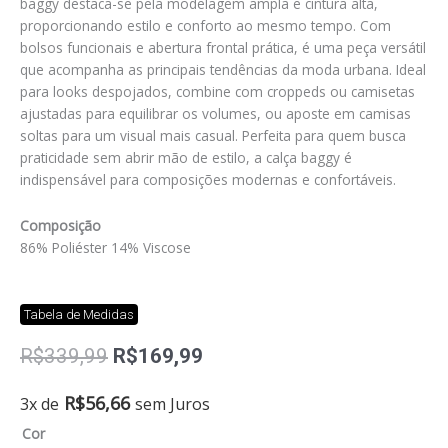
baggy destaca-se pela modelagem ampla e cintura alta,
proporcionando estilo e conforto ao mesmo tempo. Com
bolsos funcionais e abertura frontal prática, é uma peça versátil
que acompanha as principais tendências da moda urbana. Ideal
para looks despojados, combine com croppeds ou camisetas
ajustadas para equilibrar os volumes, ou aposte em camisas
soltas para um visual mais casual. Perfeita para quem busca
praticidade sem abrir mão de estilo, a calça baggy é
indispensável para composições modernas e confortáveis.
Composição
86% Poliéster 14% Viscose
Tabela de Medidas
O
O
R$
339,99
R$
169,99
preço
preço
original
atual
Calça
R$
56,66
3x de
sem Juros
era:
é:
italiana
Cor
R$339,99.
R$169,99.
quantidade