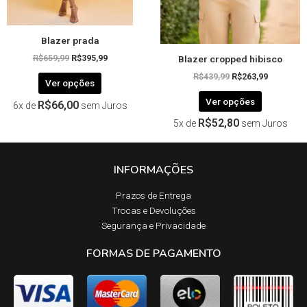
na
na
página
página
Blazer prada
do
do
Blazer cropped hibisco
produto
produto
R$
659,99
R$
395,99
R$
439,99
R$
263,99
Ver opções
Ver opções
R$
66,00
6x de
sem Juros
R$
52,80
5x de
sem Juros
INFORMAÇÕES
Prazos de Entrega​
Trocas e Devoluções​
Segurança e Privacidade
FORMAS DE PAGAMENTO