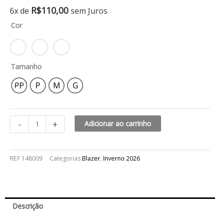
Blazer
R$
110,00
6x de
sem Juros
reto
Cor
yves
quantidade
Tamanho
PP
P
M
G
-
+
Adicionar ao carrinho
REF
148009
Categorias
Blazer
,
Inverno 2026
Descrição