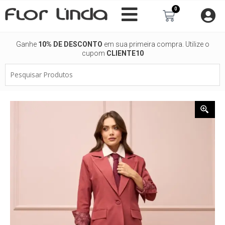
Ir
0
Carrinho
para
o
conteúdo
Ganhe
10% DE DESCONTO
em sua primeira compra. Utilize o
cupom
CLIENTE10
Pesquisar
Produtos