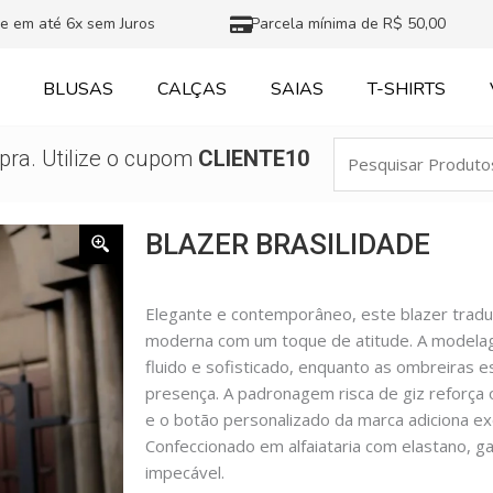
e em até 6x sem Juros
Parcela mínima de R$ 50,00
BLUSAS
CALÇAS
SAIAS
T-SHIRTS
Pesquisar
ra. Utilize o cupom
CLIENTE10
Produtos
BLAZER BRASILIDADE
Elegante e contemporâneo, este blazer traduz 
moderna com um toque de atitude. A modelag
fluido e sofisticado, enquanto as ombreiras e
presença. A padronagem risca de giz reforça o
e o botão personalizado da marca adiciona ex
Confeccionado em alfaiataria com elastano, g
impecável.