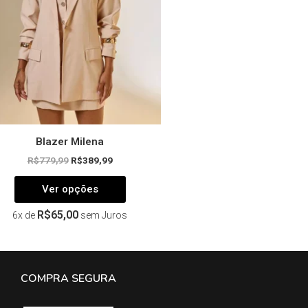
podem
ser
escolhidas
na
página
do
produto
Blazer Milena
R$
779,99
R$
389,99
Ver opções
R$
65,00
6x de
sem Juros
COMPRA SEGURA