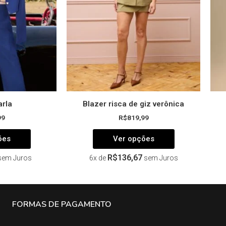
podem
podem
ser
ser
escolhidas
escolhidas
na
na
página
página
do
do
produto
produto
arla
Blazer risca de giz verônica
99
R$
819,99
ões
Ver opções
R$
136,67
sem Juros
6x de
sem Juros
FORMAS DE PAGAMENTO