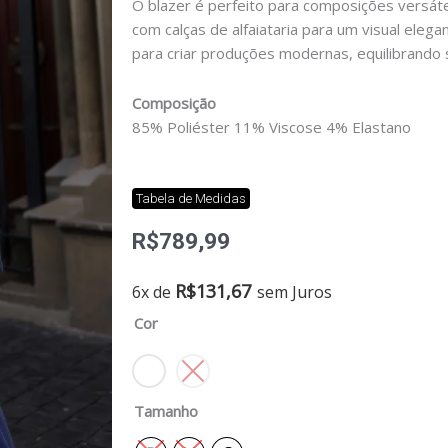
O blazer é perfeito para composições versáte
com calças de alfaiataria para um visual eleg
para criar produções modernas, equilibrando 
Composição
85% Poliéster 11% Viscose 4% Elastano
Tabela de Medidas
R$
789,99
Blazer
R$
131,67
6x de
sem Juros
brasilidade
Cor
quantidade
Tamanho