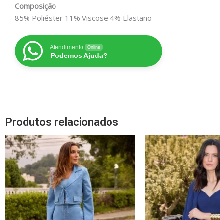
Composição
85% Poliéster 11% Viscose 4% Elastano
Atendimento
Online
Podemos Ajuda?
Produtos relacionados
Este
produto
tem
várias
variantes.
As
opções