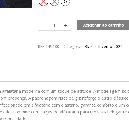
P
M
G
-
+
Adicionar ao carrinho
REF
149180
Categorias
Blazer
,
Inverno 2026
 alfaiataria moderna com um toque de atitude. A modelagem solta
com presença. A padronagem risca de giz reforça o estilo clássico
nfeccionado em alfaiataria com elastano, garante conforto e um 
estilo. Combine com calças de alfaiataria para um visual elegant
personalidade.