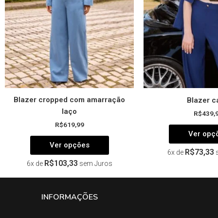
podem
ser
escolhidas
na
página
do
produto
Blazer cropped com amarração
Blazer c
laço
R$
439,
R$
619,99
Ver opç
Ver opções
R$
73,33
6x de
R$
103,33
6x de
sem Juros
INFORMAÇÕES