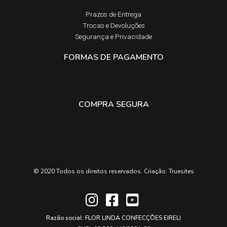
na
na
Prazos de Entrega​
página
página
Trocas e Devoluções​
do
do
Segurança e Privacidade
produto
produto
FORMAS DE PAGAMENTO
COMPRA SEGURA
© 2020 Todos os direitos reservados. Criação:
Truesites
Razão social: FLOR LINDA CONFECÇÕES EIRELI