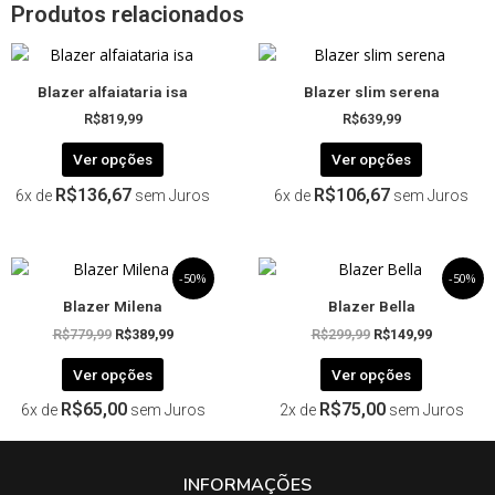
Produtos relacionados
Este
Este
produto
produto
Blazer alfaiataria isa
Blazer slim serena
tem
tem
R$
819,99
R$
639,99
várias
várias
variantes.
variantes.
Ver opções
Ver opções
As
As
R$
136,67
R$
106,67
6x de
sem Juros
6x de
sem Juros
opções
opções
podem
podem
ser
ser
O
Este
O
O
Este
O
escolhidas
escolhida
-50%
-50%
preço
preço
preço
preço
produto
produto
na
na
original
atual
original
atual
Blazer Milena
Blazer Bella
tem
tem
página
página
era:
é:
era:
é:
R$
779,99
R$
389,99
R$
299,99
R$
149,99
R$779,99.
R$389,99.
R$299,99.
R$149,99.
várias
várias
do
do
variantes.
variantes.
produto
produto
Ver opções
Ver opções
As
As
R$
65,00
R$
75,00
6x de
sem Juros
2x de
sem Juros
opções
opções
podem
podem
ser
ser
INFORMAÇÕES
escolhidas
escolhida