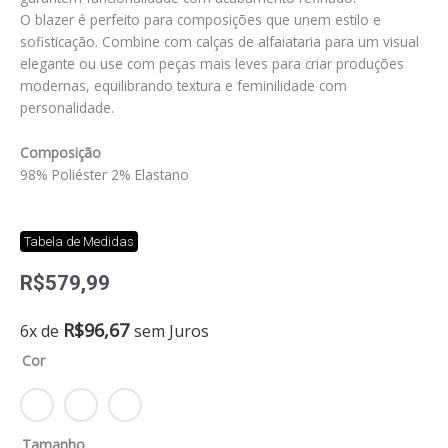
O blazer é perfeito para composições que unem estilo e
sofisticação. Combine com calças de alfaiataria para um visual
elegante ou use com peças mais leves para criar produções
modernas, equilibrando textura e feminilidade com
personalidade.
Composição
98% Poliéster 2% Elastano
Tabela de Medidas
R$
579,99
Blazer
R$
96,67
6x de
sem Juros
london
Cor
quantidade
Tamanho