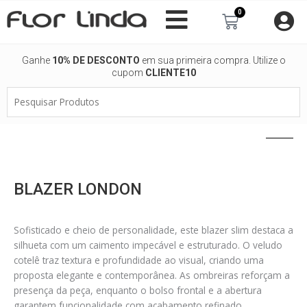
Ir
0
Carrinho
para
o
conteúdo
Ganhe
10% DE DESCONTO
em sua primeira compra. Utilize o
cupom
CLIENTE10
Pesquisar
Produtos
BLAZER LONDON
Sofisticado e cheio de personalidade, este blazer slim destaca a
silhueta com um caimento impecável e estruturado. O veludo
cotelê traz textura e profundidade ao visual, criando uma
proposta elegante e contemporânea. As ombreiras reforçam a
presença da peça, enquanto o bolso frontal e a abertura
garantem funcionalidade com acabamento refinado.