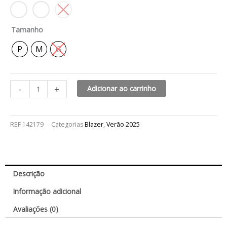
Bruna
quantidade
Tamanho
P
M
G
-
+
Adicionar ao carrinho
REF
142179
Categorias
Blazer
,
Verão 2025
Descrição
Informação adicional
Avaliações (0)