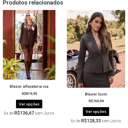
Produtos relacionados
Este
Este
produto
produto
tem
tem
várias
várias
variantes.
variantes.
As
As
opções
opções
podem
podem
ser
ser
escolhidas
escolhida
na
na
página
página
Blazer alfaiataria isa
do
do
Blazer lucin
produto
produto
R$
819,99
R$
769,99
Ver opções
Ver opções
R$
136,67
6x de
sem Juros
R$
128,33
6x de
sem Juros