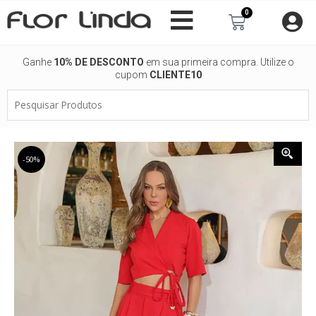
Ir
0
Carrinho
para
o
conteúdo
Ganhe
10% DE DESCONTO
em sua primeira compra. Utilize o
cupom
CLIENTE10
Pesquisar
Produtos
-50%