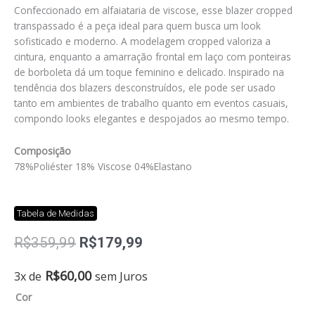
Confeccionado em alfaiataria de viscose, esse blazer cropped
transpassado é a peça ideal para quem busca um look
sofisticado e moderno. A modelagem cropped valoriza a
cintura, enquanto a amarração frontal em laço com ponteiras
de borboleta dá um toque feminino e delicado. Inspirado na
tendência dos blazers desconstruídos, ele pode ser usado
tanto em ambientes de trabalho quanto em eventos casuais,
compondo looks elegantes e despojados ao mesmo tempo.
Composição
78%Poliéster 18% Viscose 04%Elastano
Tabela de Medidas
O
O
R$
359,99
R$
179,99
preço
preço
original
atual
Blazer
R$
60,00
3x de
sem Juros
era:
é:
cropped
Cor
R$359,99.
R$179,99.
transpassado