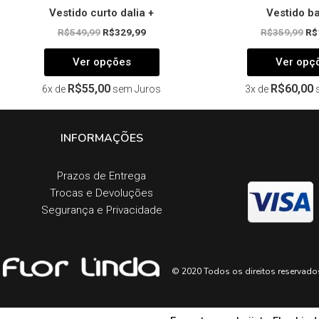
Vestido curto dalia +
Vestido b
R$
549,99
R$
329,99
R$
359,99
R$
Ver opções
Ver opç
R$
55,00
R$
60,00
6x de
sem Juros
3x de
INFORMAÇÕES
Prazos de Entrega​
Trocas e Devoluções​
Segurança e Privacidade
© 2020 Todos os direitos reservado