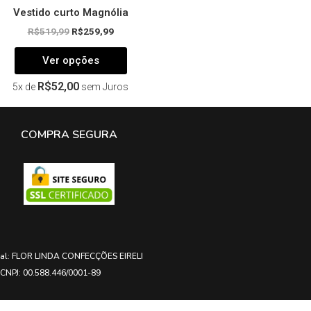
Vestido curto Magnólia
R$
519,99
R$
259,99
Ver opções
R$
52,00
5x de
sem Juros
COMPRA SEGURA
ial: FLOR LINDA CONFECÇÕES EIRELI
CNPJ: 00.588.446/0001-89