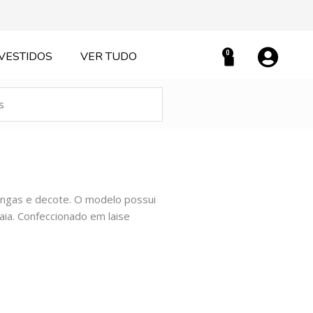
0
VESTIDOS
VER TUDO
Carrinho
angas e decote. O modelo possui
aia. Confeccionado em laise