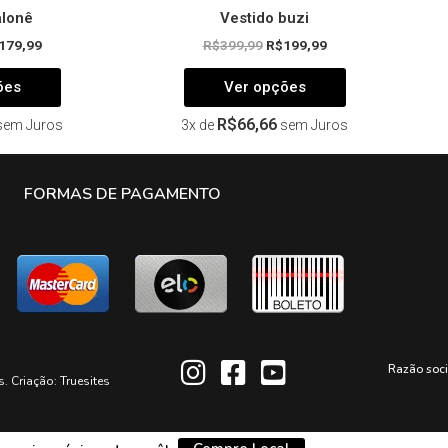
alonê
Vestido buzi
179,99
R$
399,99
R$
199,99
ões
Ver opções
R$
66,66
sem Juros
3x de
sem Juros
FORMAS DE PAGAMENTO
Razão soc
s. Criação:
Truesites