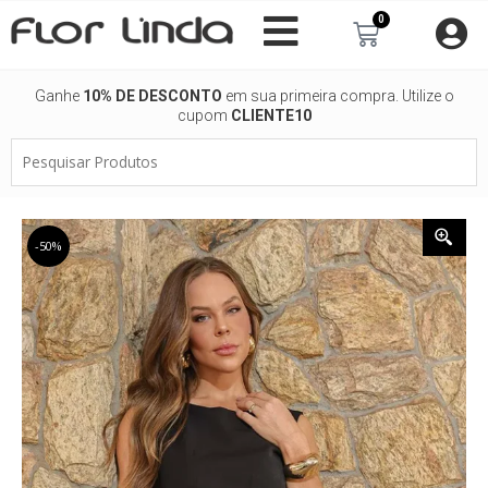
Ir
0
Carrinho
para
o
conteúdo
Ganhe
10% DE DESCONTO
em sua primeira compra. Utilize o
cupom
CLIENTE10
Pesquisar
Produtos
-50%