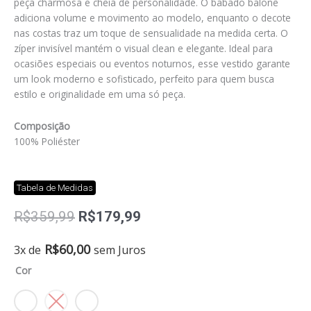
peça charmosa e cheia de personalidade. O babado balonê
adiciona volume e movimento ao modelo, enquanto o decote
nas costas traz um toque de sensualidade na medida certa. O
zíper invisível mantém o visual clean e elegante. Ideal para
ocasiões especiais ou eventos noturnos, esse vestido garante
um look moderno e sofisticado, perfeito para quem busca
estilo e originalidade em uma só peça.
Composição
100% Poliéster
Tabela de Medidas
O
O
R$
359,99
R$
179,99
preço
preço
original
atual
Vestido
R$
60,00
3x de
sem Juros
era:
é:
balonê
Cor
R$359,99.
R$179,99.
quantidade