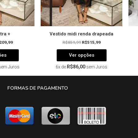
página
página
do
do
produto
produto
tra +
Vestido midi renda drapeada
209,99
R$
859,99
R$
515,99
ões
Ver opções
R$
86,00
sem Juros
6x de
sem Juros
FORMAS DE PAGAMENTO