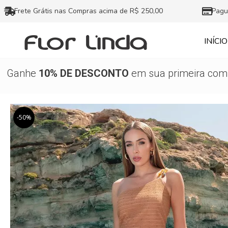
Ir
Frete Grátis nas Compras acima de R$ 250,00
Pagu
para
o
INÍCIO
conteúdo
Ganhe
10% DE DESCONTO
em sua primeira comp
-50%