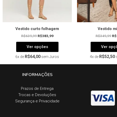
página
do
produto
Vestido curto folhagem
Vestido mi
R$
639,99
R$
383,99
R$
349,99
R$
Ver opções
Ver opç
R$
64,00
R$
52,50
6x de
sem Juros
4x de
INFORMAÇÕES
Prazos de Entrega​
Trocas e Devoluções​
Segurança e Privacidade