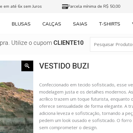
e em até 6x sem Juros
Parcela mínima de R$ 50,00
BLUSAS
CALÇAS
SAIAS
T-SHIRTS
Pesquisar
ra. Utilize o cupom
CLIENTE10
Produtos
VESTIDO BUZI
Confeccionado em tecido sofisticado, esse ve
modelagem justa e os detalhes modernos. A
acrílico trazem um toque futurista, enquanto 
oferece sensualidade de forma elegante. A tra
adiciona leveza e sofisticação, tornando a pe
pedem um look ousado e sofisticado. O forro 
sem comprometer o design.