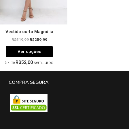
página
do
produto
Vestido curto Magnólia
R$
519,99
R$
259,99
Ver opções
R$
52,00
5x de
sem Juros
COMPRA SEGURA