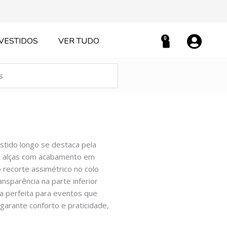
0
VESTIDOS
VER TUDO
Carrinho
stido longo se destaca pela
s alças com acabamento em
o recorte assimétrico no colo
nsparência na parte inferior
ça perfeita para eventos que
garante conforto e praticidade,