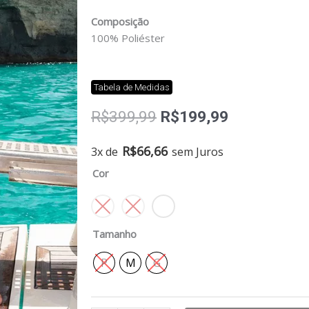
Composição
100% Poliéster
Tabela de Medidas
O
O
R$
399,99
R$
199,99
preço
preço
original
atual
Vestido
R$
66,66
3x de
sem Juros
era:
é:
buzi
Cor
R$399,99.
R$199,99.
quantidade
Tamanho
P
M
G