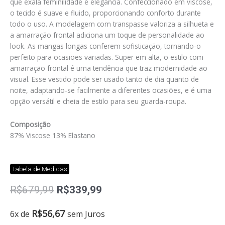
que exala feminilidade e elegância. Confeccionado em viscose,
o tecido é suave e fluido, proporcionando conforto durante
todo o uso. A modelagem com transpasse valoriza a silhueta e
a amarração frontal adiciona um toque de personalidade ao
look. As mangas longas conferem sofisticação, tornando-o
perfeito para ocasiões variadas. Super em alta, o estilo com
amarração frontal é uma tendência que traz modernidade ao
visual. Esse vestido pode ser usado tanto de dia quanto de
noite, adaptando-se facilmente a diferentes ocasiões, e é uma
opção versátil e cheia de estilo para seu guarda-roupa.
Composição
87% Viscose 13% Elastano
Tabela de Medidas
O
O
R$
679,99
R$
339,99
preço
preço
original
atual
Vestido
R$
56,67
6x de
sem Juros
era:
é:
lucin