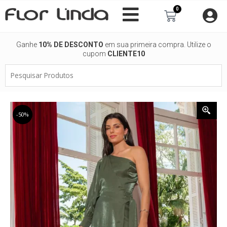
Ir
0
Carrinho
para
o
conteúdo
Ganhe
10% DE DESCONTO
em sua primeira compra. Utilize o
cupom
CLIENTE10
Pesquisar
Produtos
-50%