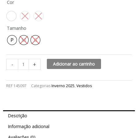
Cor
R$679,99.
R$339,99.
+
quantidade
Tamanho
P
M
G
-
+
Adicionar ao carrinho
REF
145097
Categorias
Inverno 2025
,
Vestidos
Descrição
Informação adicional
Avaliações (0)