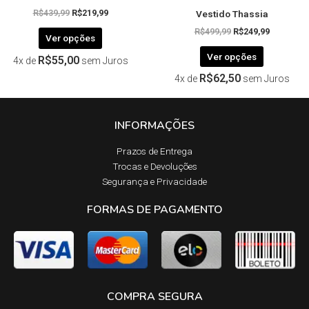
Vestido Thassia
produto
produto
R$
439,99
R$
219,99
R$
499,99
R$
249,99
Ver opções
Ver opções
R$
55,00
4x de
sem Juros
R$
62,50
4x de
sem Juros
INFORMAÇÕES
Prazos de Entrega​
Trocas e Devoluções​
Segurança e Privacidade
FORMAS DE PAGAMENTO
COMPRA SEGURA