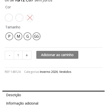
6x de
sem Juros
midi
Cor
verona
quantidade
Tamanho
P
M
G
GG
-
+
Adicionar ao carrinho
REF
148124
Categorias
Inverno 2026
,
Vestidos
Descrição
Informação adicional