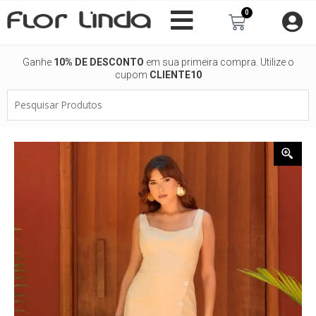
Ir
0
Carrinho
para
o
conteúdo
Ganhe
10% DE DESCONTO
em sua primeira compra. Utilize o
cupom
CLIENTE10
Pesquisar
Produtos