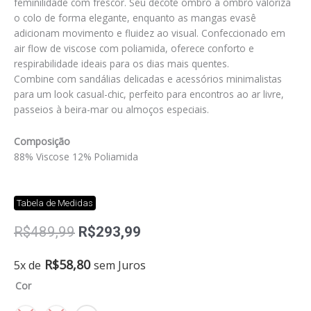
feminilidade com frescor. Seu decote ombro a ombro valoriza
o colo de forma elegante, enquanto as mangas evasê
adicionam movimento e fluidez ao visual. Confeccionado em
air flow de viscose com poliamida, oferece conforto e
respirabilidade ideais para os dias mais quentes.
Combine com sandálias delicadas e acessórios minimalistas
para um look casual-chic, perfeito para encontros ao ar livre,
passeios à beira-mar ou almoços especiais.
Composição
88% Viscose 12% Poliamida
Tabela de Medidas
O
O
R$
489,99
R$
293,99
preço
preço
original
atual
Vestido
R$
58,80
5x de
sem Juros
era:
é:
midi
Cor
R$489,99.
R$293,99.
kamila
quantidade