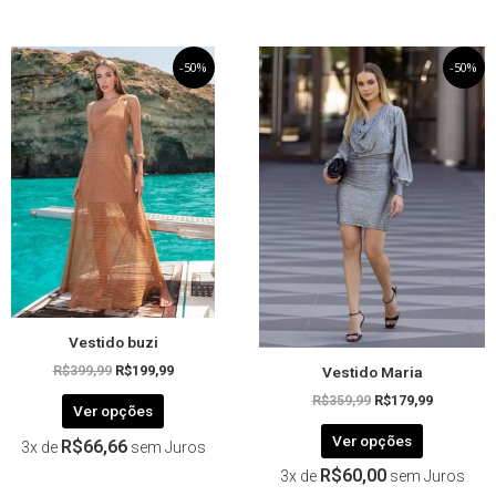
O
Este
O
O
Este
O
-50%
-50%
preço
preço
preço
preço
produto
produto
original
atual
original
atual
tem
tem
era:
é:
era:
é:
R$399,99.
R$199,99.
R$359,99.
R$179,99.
várias
várias
variantes.
variantes.
As
As
opções
opções
podem
podem
ser
ser
escolhidas
escolhida
na
na
página
página
Vestido buzi
do
do
Vestido Maria
produto
produto
R$
399,99
R$
199,99
R$
359,99
R$
179,99
Ver opções
Ver opções
R$
66,66
3x de
sem Juros
R$
60,00
3x de
sem Juros