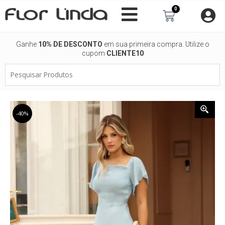
Ir
0
Carrinho
para
o
conteúdo
Ganhe
10% DE DESCONTO
em sua primeira compra. Utilize o
cupom
CLIENTE10
Pesquisar
Produtos
-40%