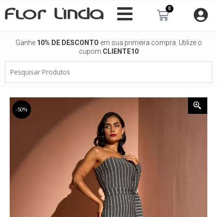
Ir
0
Carrinho
para
o
conteúdo
Ganhe
10% DE DESCONTO
em sua primeira compra. Utilize o
cupom
CLIENTE10
Pesquisar
Produtos
-50%