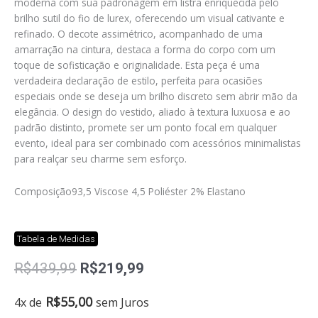
moderna com sua padronagem em listra enriquecida pelo
brilho sutil do fio de lurex, oferecendo um visual cativante e
refinado. O decote assimétrico, acompanhado de uma
amarração na cintura, destaca a forma do corpo com um
toque de sofisticação e originalidade. Esta peça é uma
verdadeira declaração de estilo, perfeita para ocasiões
especiais onde se deseja um brilho discreto sem abrir mão da
elegância. O design do vestido, aliado à textura luxuosa e ao
padrão distinto, promete ser um ponto focal em qualquer
evento, ideal para ser combinado com acessórios minimalistas
para realçar seu charme sem esforço.
Composição
93,5 Viscose 4,5 Poliéster 2% Elastano
Tabela de Medidas
O
O
R$
439,99
R$
219,99
preço
preço
original
atual
Vestido
R$
55,00
4x de
sem Juros
era:
é:
Juliana