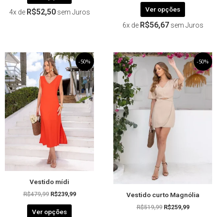
Ver opções
R$
52,50
4x de
sem Juros
R$
56,67
6x de
sem Juros
O
Este
O
O
Este
O
-50%
-50%
preço
preço
preço
preço
produto
produto
original
atual
original
atual
tem
tem
era:
é:
era:
é:
R$479,99.
R$239,99.
R$519,99.
R$259,99.
várias
várias
variantes.
variantes.
As
As
opções
opções
podem
podem
ser
ser
escolhidas
escolhida
na
na
página
página
Vestido mídi
do
do
Vestido curto Magnólia
produto
produto
R$
479,99
R$
239,99
R$
519,99
R$
259,99
Ver opções