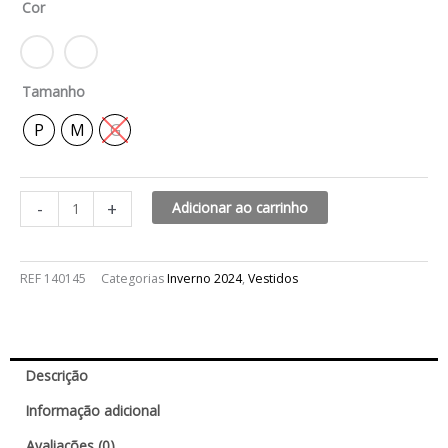
Cor
R$439,99.
R$219,99.
quantidade
Tamanho
P
M
G
-
+
Adicionar ao carrinho
REF
140145
Categorias
Inverno 2024
,
Vestidos
Descrição
Informação adicional
Avaliações (0)