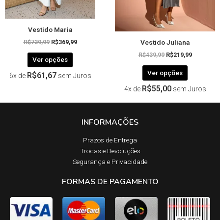
na
na
página
página
Vestido Maria
do
do
Vestido Juliana
produto
produto
R$
739,99
R$
369,99
R$
439,99
R$
219,99
Ver opções
Ver opções
R$
61,67
6x de
sem Juros
R$
55,00
4x de
sem Juros
INFORMAÇÕES
Prazos de Entrega​
Trocas e Devoluções​
Segurança e Privacidade
FORMAS DE PAGAMENTO