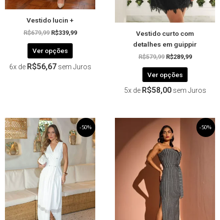
na
na
página
página
Vestido lucin +
do
do
Vestido curto com
produto
produto
R$
679,99
R$
339,99
detalhes em guippir
Ver opções
R$
579,99
R$
289,99
R$
56,67
6x de
sem Juros
Ver opções
R$
58,00
5x de
sem Juros
O
Este
O
O
Este
O
-50%
-50%
preço
preço
preço
preço
produto
produto
original
atual
original
atual
tem
tem
era:
é:
era:
é:
R$739,99.
R$369,99.
R$439,99.
R$219,99.
várias
várias
variantes.
variantes.
As
As
opções
opções
podem
podem
ser
ser
escolhidas
escolhida