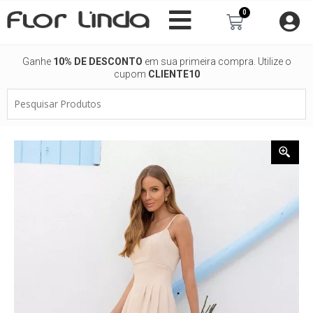
Ir
0
Carrinho
para
o
conteúdo
Ganhe
10% DE DESCONTO
em sua primeira compra. Utilize o
cupom
CLIENTE10
Pesquisar
Produtos