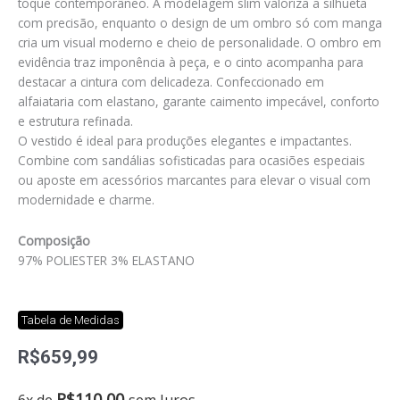
toque contemporâneo. A modelagem slim valoriza a silhueta
com precisão, enquanto o design de um ombro só com manga
cria um visual moderno e cheio de personalidade. O ombro em
evidência traz imponência à peça, e o cinto acompanha para
destacar a cintura com delicadeza. Confeccionado em
alfaiataria com elastano, garante caimento impecável, conforto
e estrutura refinada.
O vestido é ideal para produções elegantes e impactantes.
Combine com sandálias sofisticadas para ocasiões especiais
ou aposte em acessórios marcantes para elevar o visual com
modernidade e charme.
Composição
97% POLIESTER 3% ELASTANO
Tabela de Medidas
R$
659,99
Vestido
R$
110,00