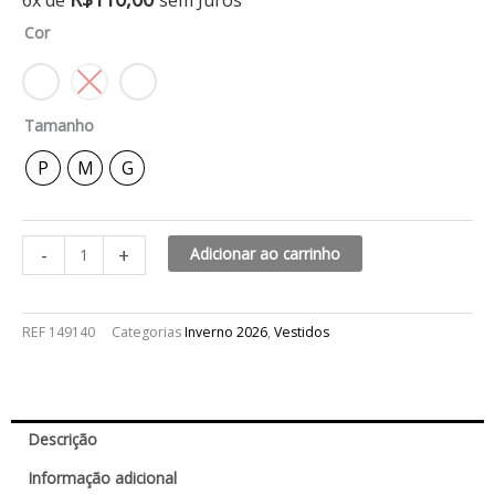
6x de
sem Juros
goya
Cor
quantidade
Tamanho
P
M
G
-
+
Adicionar ao carrinho
REF
149140
Categorias
Inverno 2026
,
Vestidos
Descrição
Informação adicional