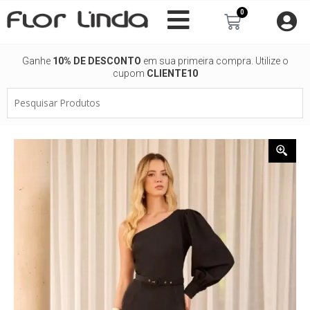
Ir
0
Carrinho
para
o
conteúdo
Ganhe
10% DE DESCONTO
em sua primeira compra. Utilize o
cupom
CLIENTE10
Pesquisar
Produtos