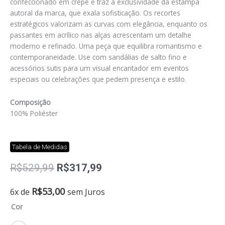
confeccionado em crepe e traz a exclusividade da estampa
autoral da marca, que exala sofisticação. Os recortes
estratégicos valorizam as curvas com elegância, enquanto os
passantes em acrílico nas alças acrescentam um detalhe
moderno e refinado. Uma peça que equilibra romantismo e
contemporaneidade. Use com sandálias de salto fino e
acessórios sutis para um visual encantador em eventos
especiais ou celebrações que pedem presença e estilo.
Composição
100% Poliéster
Tabela de Medidas
O
O
R$
529,99
R$
317,99
preço
preço
original
atual
Vestido
R$
53,00
6x de
sem Juros
era:
é:
estampado
Cor
R$529,99.
R$317,99.
orquidea
quantidade