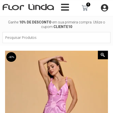
Ir
0
Carrinho
para
o
conteúdo
Ganhe
10% DE DESCONTO
em sua primeira compra. Utilize o
cupom
CLIENTE10
Pesquisar
Produtos
-40%