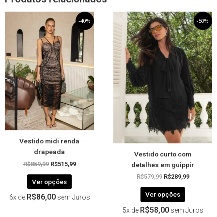
O
Este
O
O
Este
O
-40%
-50%
preço
preço
preço
preço
produto
produto
original
atual
original
atual
tem
tem
era:
é:
era:
é:
R$859,99.
R$515,99.
R$579,99.
R$289,99.
várias
várias
variantes.
variantes.
As
As
opções
opções
podem
podem
ser
ser
escolhidas
escolhida
na
na
página
página
Vestido midi renda
do
do
drapeada
Vestido curto com
produto
produto
detalhes em guippir
R$
859,99
R$
515,99
R$
579,99
R$
289,99
Ver opções
Ver opções
R$
86,00
6x de
sem Juros
R$
58,00
5x de
sem Juros