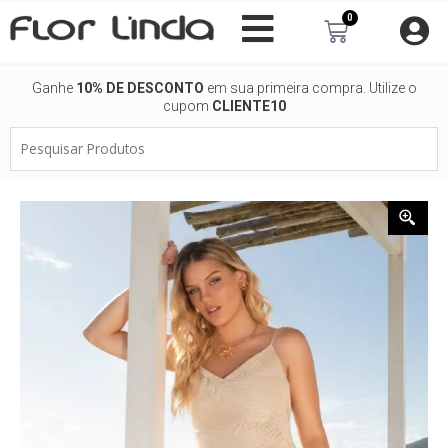
Ir
0
Carrinho
para
o
conteúdo
Ganhe
10% DE DESCONTO
em sua primeira compra. Utilize o
cupom
CLIENTE10
Pesquisar
Produtos