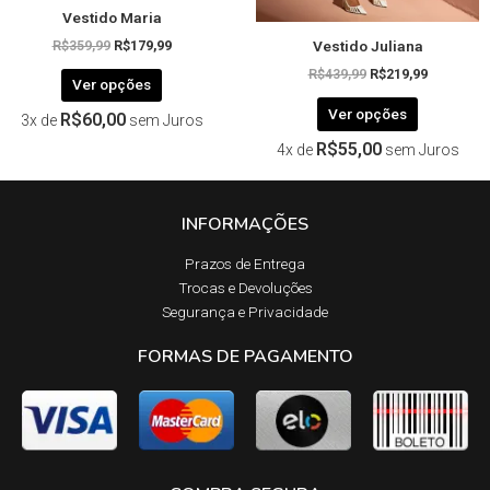
Vestido Maria
do
do
Vestido Juliana
produto
produto
R$
359,99
R$
179,99
R$
439,99
R$
219,99
Ver opções
Ver opções
R$
60,00
3x de
sem Juros
R$
55,00
4x de
sem Juros
INFORMAÇÕES
Prazos de Entrega​
Trocas e Devoluções​
Segurança e Privacidade
FORMAS DE PAGAMENTO