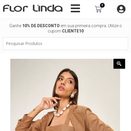
Ir
0
Carrinho
para
o
conteúdo
Ganhe
10% DE DESCONTO
em sua primeira compra. Utilize o
cupom
CLIENTE10
Pesquisar
Produtos