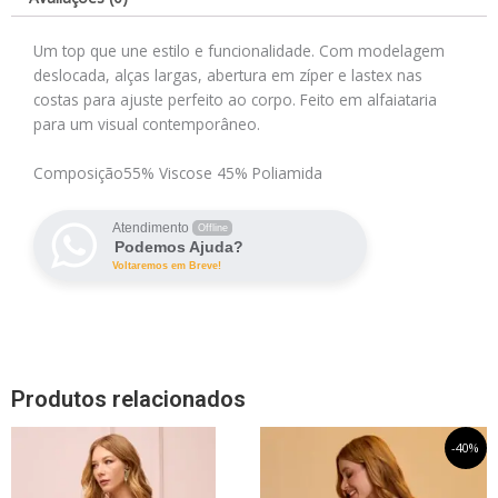
Um top que une estilo e funcionalidade. Com modelagem
deslocada, alças largas, abertura em zíper e lastex nas
costas para ajuste perfeito ao corpo. Feito em alfaiataria
para um visual contemporâneo.
Composição
55% Viscose 45% Poliamida
Atendimento
Offline
Podemos Ajuda?
Voltaremos em Breve!
Produtos relacionados
Este
O
Este
O
-40%
preço
preço
produto
produto
original
atual
tem
tem
era:
é: