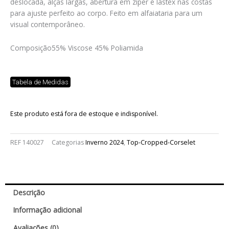
deslocada, alças largas, abertura em zíper e lastex nas costas
para ajuste perfeito ao corpo. Feito em alfaiataria para um
visual contemporâneo.
Composição
55% Viscose 45% Poliamida
Tabela de Medidas
Este produto está fora de estoque e indisponível.
REF
140027
Categorias
Inverno 2024
,
Top-Cropped-Corselet
Descrição
Informação adicional
Avaliações (0)