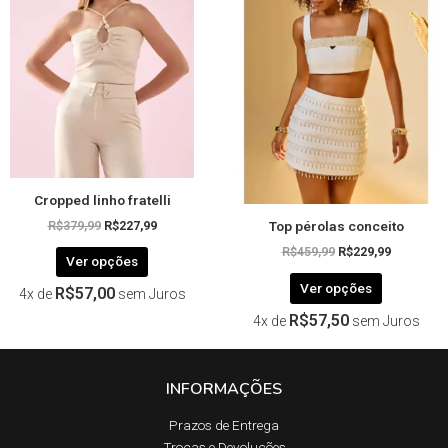
R$379,99.
R$227,99.
R$459,99.
R$229,99.
várias
várias
variantes.
variantes.
As
As
opções
opções
podem
podem
ser
ser
escolhidas
escolhida
na
na
página
página
Cropped linho fratelli
do
do
Top pérolas conceito
produto
produto
R$
379,99
R$
227,99
R$
459,99
R$
229,99
Ver opções
Ver opções
R$
57,00
4x de
sem Juros
R$
57,50
4x de
sem Juros
INFORMAÇÕES
Prazos de Entrega​
Trocas e Devoluções​