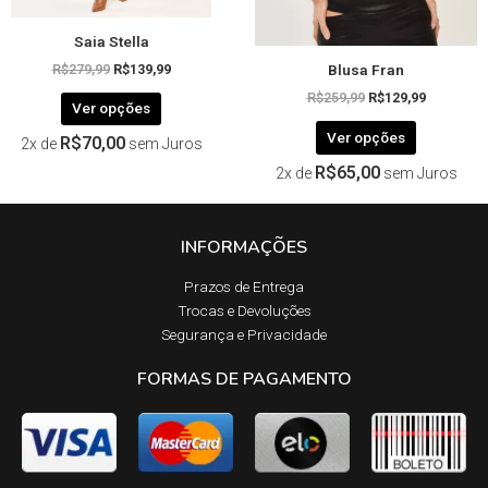
página
página
Saia Stella
do
do
Blusa Fran
produto
produto
R$
279,99
R$
139,99
R$
259,99
R$
129,99
Ver opções
Ver opções
R$
70,00
2x de
sem Juros
R$
65,00
2x de
sem Juros
INFORMAÇÕES
Prazos de Entrega​
Trocas e Devoluções​
Segurança e Privacidade
FORMAS DE PAGAMENTO