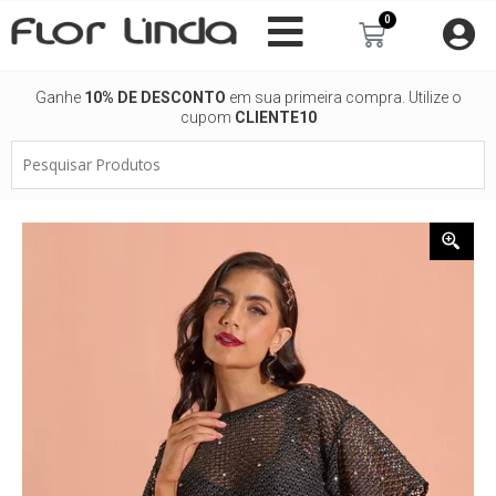
Ir
0
Carrinho
para
o
conteúdo
Ganhe
10% DE DESCONTO
em sua primeira compra. Utilize o
cupom
CLIENTE10
Pesquisar
Produtos