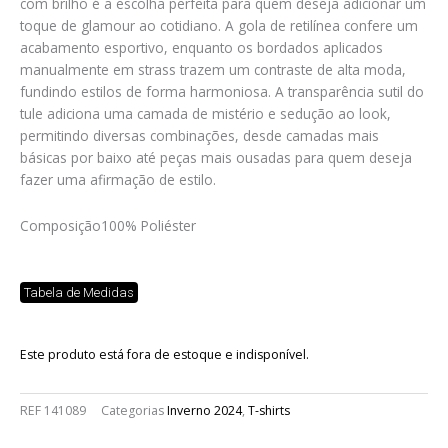
com brilho é a escolha perfeita para quem deseja adicionar um
toque de glamour ao cotidiano. A gola de retilínea confere um
acabamento esportivo, enquanto os bordados aplicados
manualmente em strass trazem um contraste de alta moda,
fundindo estilos de forma harmoniosa. A transparência sutil do
tule adiciona uma camada de mistério e sedução ao look,
permitindo diversas combinações, desde camadas mais
básicas por baixo até peças mais ousadas para quem deseja
fazer uma afirmação de estilo.
Composição
100% Poliéster
Tabela de Medidas
Este produto está fora de estoque e indisponível.
REF
141089
Categorias
Inverno 2024
,
T-shirts