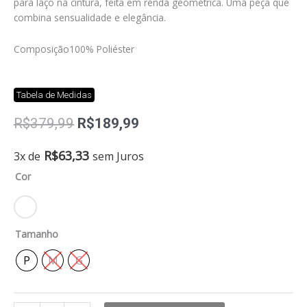
para laço na cintura, feita em renda geométrica. Uma peça que
combina sensualidade e elegância.
Composição
100% Poliéster
Tabela de Medidas
O
O
R$
379,99
R$
189,99
preço
preço
original
atual
Blusa
R$
63,33
3x de
sem Juros
era:
é:
decote
Cor
R$379,99.
R$189,99.
em
v
Gigi
quantidade
Tamanho
P
M
G