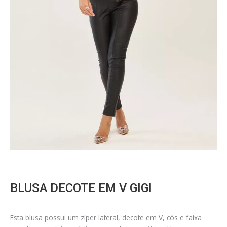
BLUSA DECOTE EM V GIGI
Esta blusa possui um zíper lateral, decote em V, cós e faixa