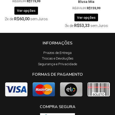
Blusa Mia
produto
produto
R$
239,99
R$
119,99
R$
319,99
R$
159,99
Ver opções
Ver opções
R$
60,00
2x de
sem Juros
R$
53,33
3x de
sem Juros
INFORMAÇÕES
Prazos de Entrega​
Trocas e Devoluções​
Segurança e Privacidade
FORMAS DE PAGAMENTO
COMPRA SEGURA