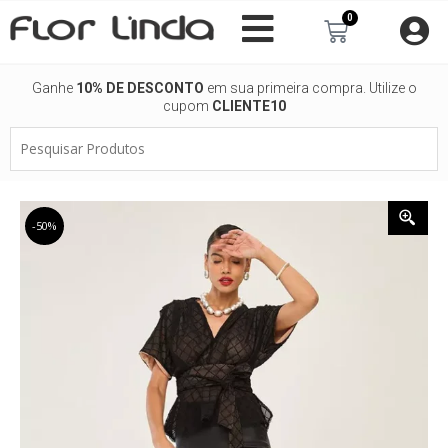
Ir
0
Carrinho
para
o
conteúdo
Ganhe
10% DE DESCONTO
em sua primeira compra. Utilize o
cupom
CLIENTE10
Pesquisar
Produtos
-50%