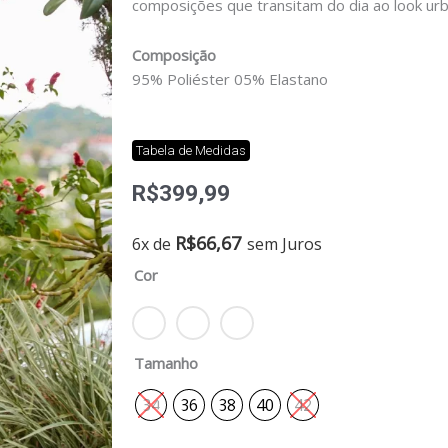
composições que transitam do dia ao look urb
Composição
95% Poliéster 05% Elastano
Tabela de Medidas
R$
399,99
Short
R$
66,67
6x de
sem Juros
saia
Cor
serena
quantidade
Tamanho
34
36
38
40
42