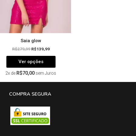
na
página
do
produto
Saia glow
R$
279,99
R$
139,99
Ver opções
R$
70,00
2x de
sem Juros
COMPRA SEGURA