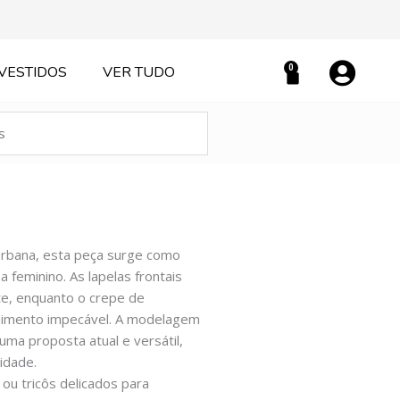
0
VESTIDOS
VER TUDO
Carrinho
e urbana, esta peça surge como
eminino. As lapelas frontais
nte, enquanto o crepe de
 caimento impecável. A modelagem
uma proposta atual e versátil,
idade.
ou tricôs delicados para