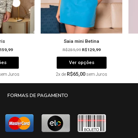
na
na
página
página
do
do
produto
produto
ris
Saia mini Betina
159,99
R$
259,99
R$
129,99
ões
Ver opções
R$
65,00
sem Juros
2x de
sem Juros
FORMAS DE PAGAMENTO