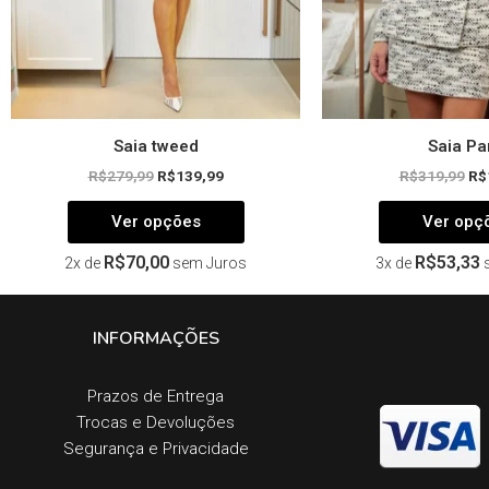
na
página
do
produto
Saia tweed
Saia Pa
R$
279,99
R$
139,99
R$
319,99
R$
Ver opções
Ver opç
R$
70,00
R$
53,33
2x de
sem Juros
3x de
INFORMAÇÕES
Prazos de Entrega​
Trocas e Devoluções​
Segurança e Privacidade