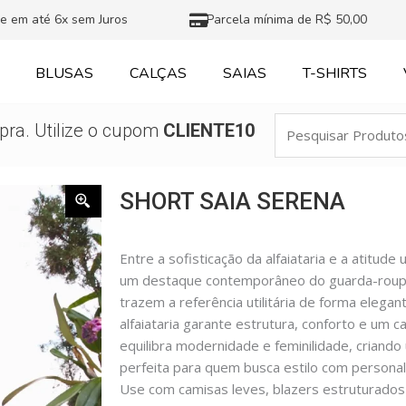
e em até 6x sem Juros
Parcela mínima de R$ 50,00
BLUSAS
CALÇAS
SAIAS
T-SHIRTS
Pesquisar
ra. Utilize o cupom
CLIENTE10
Produtos
SHORT SAIA SERENA
Entre a sofisticação da alfaiataria e a atitud
um destaque contemporâneo do guarda-roupa f
trazem a referência utilitária de forma elega
alfaiataria garante estrutura, conforto e um
equilibra modernidade e feminilidade, criando 
perfeita para quem busca estilo com personal
Use com camisas leves, blazers estruturados 