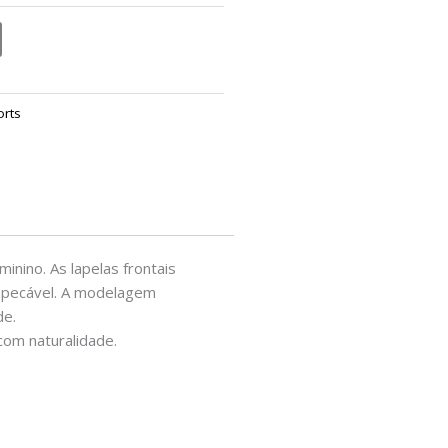
orts
nino. As lapelas frontais
 impecável. A modelagem
de.
com naturalidade.