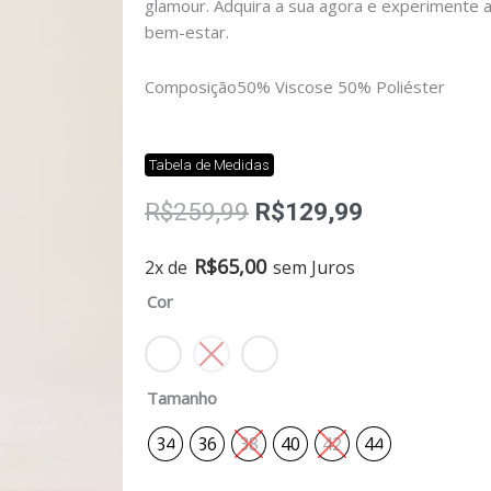
glamour. Adquira a sua agora e experimente a
bem-estar.
Composição
50% Viscose 50% Poliéster
Tabela de Medidas
O
O
R$
259,99
R$
129,99
preço
preço
original
atual
Saia
R$
65,00
2x de
sem Juros
era:
é:
Joana
Cor
R$259,99.
R$129,99.
quantidade
Tamanho
34
36
38
40
42
44