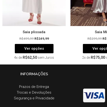
na
página
do
produto
Saia plissada
Saia M
R$
499,99
R$
249,99
R$
299,99
R$
Ver opções
Ver opç
R$
62,50
R$
75,00
4x de
sem Juros
2x de
INFORMAÇÕES
Prazos de Entrega​
Trocas e Devoluções​
Segurança e Privacidade