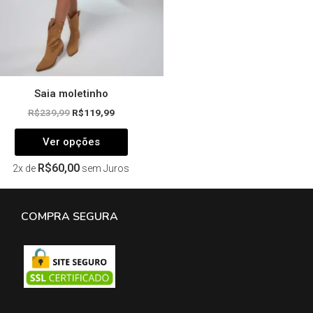
na
página
do
produto
Saia moletinho
R$
239,99
R$
119,99
Ver opções
R$
60,00
2x de
sem Juros
COMPRA SEGURA