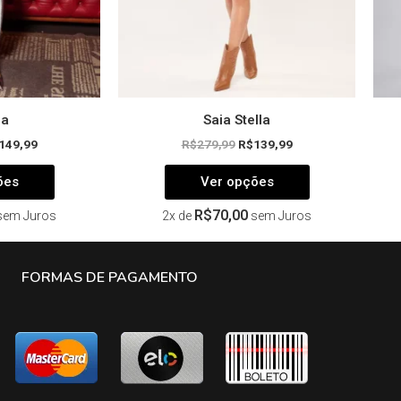
na
na
página
página
do
do
produto
produto
ia
Saia Stella
149,99
R$
279,99
R$
139,99
ões
Ver opções
R$
70,00
sem Juros
2x de
sem Juros
FORMAS DE PAGAMENTO