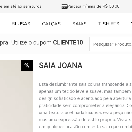
e em até 6x sem Juros
Parcela mínima de R$ 50,00
BLUSAS
CALÇAS
SAIAS
T-SHIRTS
Pesquisar
ra. Utilize o cupom
CLIENTE10
Produtos
SAIA JOANA
Esta deslumbrante saia coluna transcende a s
apenas um tecido leve e suave, mas também u
design sofisticado é acentuado pela abertura
praticidade sem comprometer a elegância. C
uma textura acetinada luxuosa, esta peça nã
mas uma expressão de estilo próprio. Vista-
em qualquer ocasião com esta saia que combi