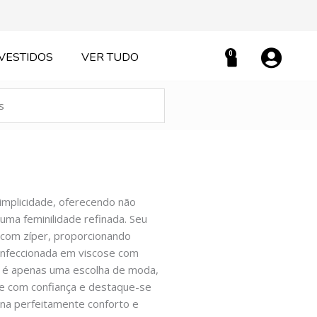
0
VESTIDOS
VER TUDO
Carrinho
implicidade, oferecendo não
ma feminilidade refinada. Seu
 com zíper, proporcionando
onfeccionada em viscose com
o é apenas uma escolha de moda,
se com confiança e destaque-se
na perfeitamente conforto e