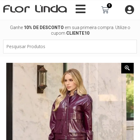
Ir
0
Carrinho
para
o
conteúdo
Ganhe
10% DE DESCONTO
em sua primeira compra. Utilize o
cupom
CLIENTE10
Pesquisar
Produtos