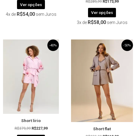
R$
289,99
R$
173,99
Ver opções
Ver opções
R$
54,00
4x de
sem Juros
R$
58,00
3x de
sem Juros
O
Este
O
O
Este
O
-40%
-50%
preço
preço
preço
preço
produto
produto
original
atual
original
atual
tem
tem
era:
é:
era:
é:
R$379,99.
R$227,99.
R$239,99.
R$119,99.
várias
várias
variantes.
variantes.
As
As
opções
opções
podem
podem
ser
ser
escolhidas
escolhida
na
na
página
página
Short lírio
do
do
Short flat
produto
produto
R$
379,99
R$
227,99