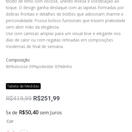
tecido de linho com viscose, unindo leveza e sofisticação ao
toque. O design ganha destaque com as lapelas formadas por
dobras frontais e detalhes de botões que adicionam charme e
personalidade. Possui bolsos funcionais que trazem praticidade
sem abrir mão da elegância.
Use com camisas amplas para um visual leve e elegante nos
dias de calor ou com regatas refinadas em composições
modernas de final de semana.
Composição
86%viscose 09%poliester 05%linho
Tabela de Medidas
O
O
R$
419,99
R$
251,99
preço
preço
original
atual
Short
R$
50,40
5x de
sem Juros
era:
é:
linen
Cor
R$419,99.
R$251,99.
twill
quantidade