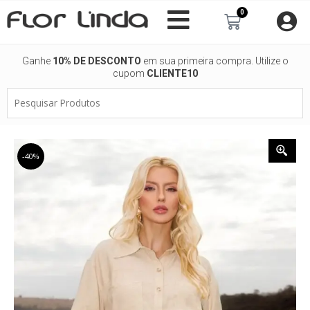
Ir
0
Carrinho
para
o
conteúdo
Ganhe
10% DE DESCONTO
em sua primeira compra. Utilize o
cupom
CLIENTE10
Pesquisar
Produtos
-40%