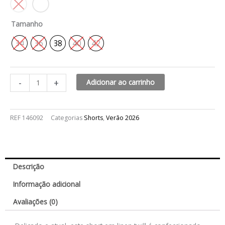
Tamanho
34
36
38
40
42
-
+
Adicionar ao carrinho
REF
146092
Categorias
Shorts
,
Verão 2026
Descrição
Informação adicional
Avaliações (0)