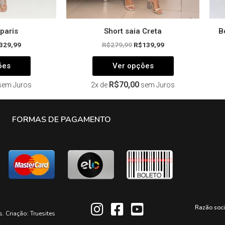
produto
produto
 paris
Short saia Creta
B
329,99
R$
279,99
R$
139,99
ões
Ver opções
R$
70,00
sem Juros
2x de
sem Juros
FORMAS DE PAGAMENTO
Razão soc
s. Criação:
Truesites