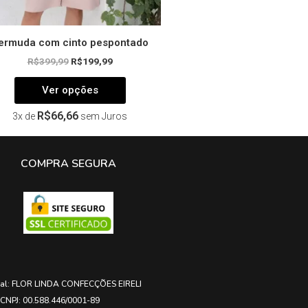
produto
ermuda com cinto pespontado
R$
399,99
R$
199,99
Ver opções
R$
66,66
3x de
sem Juros
COMPRA SEGURA
ial: FLOR LINDA CONFECÇÕES EIRELI
CNPJ: 00.588.446/0001-89