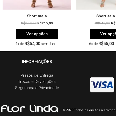
produto
Short maia
Short saia
R$
359,99
R$
215,99
R$
549,99
R$
Ver opções
Ver opç
R$
54,00
R$
55,00
4x de
sem Juros
6x de
INFORMAÇÕES
Prazos de Entrega​
Trocas e Devoluções​
Segurança e Privacidade
© 2020 Todos os direitos reservado