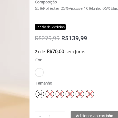
Composição
65%Poliéster 25%Viscose 10%Linho 05%Elas
Tabela de Medidas
O
O
R$
279,99
R$
139,99
preço
preço
original
atual
Short
R$
70,00
2x de
sem Juros
era:
é:
alecrim
Cor
R$279,99.
R$139,99.
Linen
quantidade
Tamanho
34
36
38
40
42
44
-
+
Adicionar ao carrinho