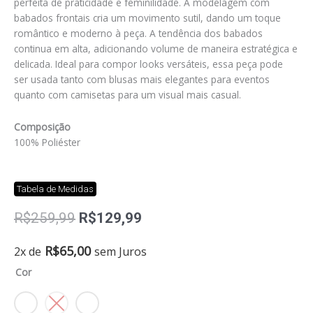
perfeita de praticidade e feminilidade. A modelagem com
babados frontais cria um movimento sutil, dando um toque
romântico e moderno à peça. A tendência dos babados
continua em alta, adicionando volume de maneira estratégica e
delicada. Ideal para compor looks versáteis, essa peça pode
ser usada tanto com blusas mais elegantes para eventos
quanto com camisetas para um visual mais casual.
Composição
100% Poliéster
Tabela de Medidas
O
O
R$
259,99
R$
129,99
preço
preço
original
atual
Short
R$
65,00
2x de
sem Juros
era:
é:
saia
Cor
R$259,99.
R$129,99.
thea
quantidade