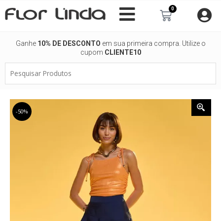
Ir
0
Carrinho
para
o
conteúdo
Ganhe
10% DE DESCONTO
em sua primeira compra. Utilize o
cupom
CLIENTE10
Pesquisar
Produtos
-50%