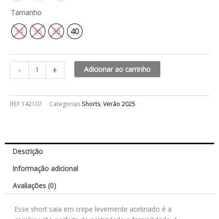
Tamanho
34
36
38
40
-
+
Adicionar ao carrinho
REF
142107
Categorias
Shorts
,
Verão 2025
Descrição
Informação adicional
Avaliações (0)
Esse short saia em crepe levemente acetinado é a