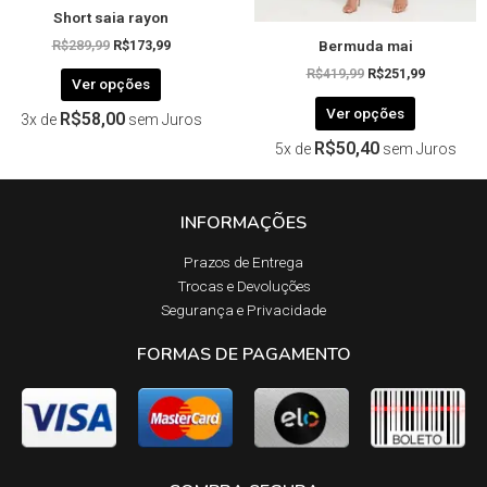
Short saia rayon
do
do
Bermuda mai
produto
produto
R$
289,99
R$
173,99
R$
419,99
R$
251,99
Ver opções
Ver opções
R$
58,00
3x de
sem Juros
R$
50,40
5x de
sem Juros
INFORMAÇÕES
Prazos de Entrega​
Trocas e Devoluções​
Segurança e Privacidade
FORMAS DE PAGAMENTO