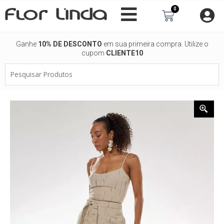
Ir
0
Carrinho
para
o
conteúdo
Ganhe
10% DE DESCONTO
em sua primeira compra. Utilize o
cupom
CLIENTE10
Pesquisar
Produtos