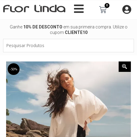
Ir
0
Carrinho
para
o
conteúdo
Ganhe
10% DE DESCONTO
em sua primeira compra. Utilize o
cupom
CLIENTE10
Pesquisar
Produtos
-50%