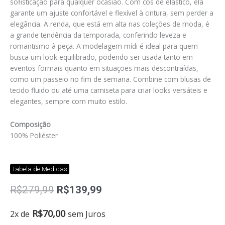
sofisticação para qualquer ocasião. Com cós de elástico, ela
garante um ajuste confortável e flexível à cintura, sem perder a
elegância. A renda, que está em alta nas coleções de moda, é
a grande tendência da temporada, conferindo leveza e
romantismo à peça. A modelagem mídi é ideal para quem
busca um look equilibrado, podendo ser usada tanto em
eventos formais quanto em situações mais descontraídas,
como um passeio no fim de semana. Combine com blusas de
tecido fluido ou até uma camiseta para criar looks versáteis e
elegantes, sempre com muito estilo.
Composição
100% Poliéster
Tabela de Medidas
O
O
R$
279,99
R$
139,99
preço
preço
original
atual
Saia
R$
70,00
2x de
sem Juros
era:
é:
renda