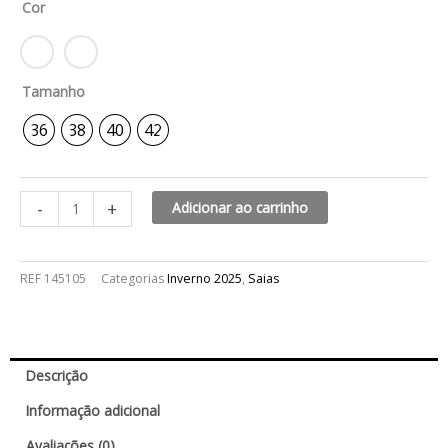
Cor
R$279,99.
R$139,99.
quantidade
Tamanho
36
38
40
42
-
+
Adicionar ao carrinho
REF
145105
Categorias
Inverno 2025
,
Saias
Descrição
Informação adicional
Avaliações (0)