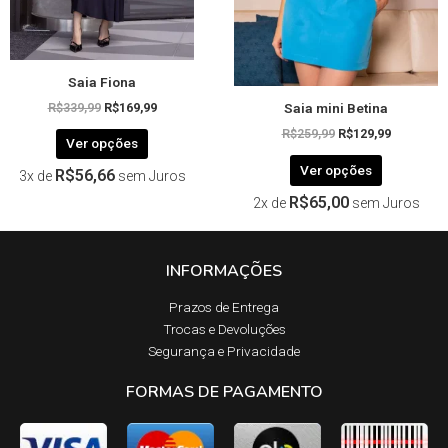
escolhidas
escolhida
na
na
página
página
Saia Fiona
do
do
Saia mini Betina
produto
produto
R$
339,99
R$
169,99
R$
259,99
R$
129,99
Ver opções
Ver opções
R$
56,66
3x de
sem Juros
R$
65,00
2x de
sem Juros
INFORMAÇÕES
Prazos de Entrega​
Trocas e Devoluções​
Segurança e Privacidade
FORMAS DE PAGAMENTO