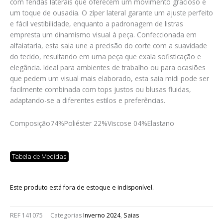
com fendas laterais que oferecem um movimento gracioso e
um toque de ousadia. O zíper lateral garante um ajuste perfeito
e fácil vestibilidade, enquanto a padronagem de listras
empresta um dinamismo visual à peça. Confeccionada em
alfaiataria, esta saia une a precisão do corte com a suavidade
do tecido, resultando em uma peça que exala sofisticação e
elegância. Ideal para ambientes de trabalho ou para ocasiões
que pedem um visual mais elaborado, esta saia midi pode ser
facilmente combinada com tops justos ou blusas fluidas,
adaptando-se a diferentes estilos e preferências.
Composição
74%Poliéster 22%Viscose 04%Elastano
Tabela de Medidas
Este produto está fora de estoque e indisponível.
REF
141075
Categorias
Inverno 2024
,
Saias