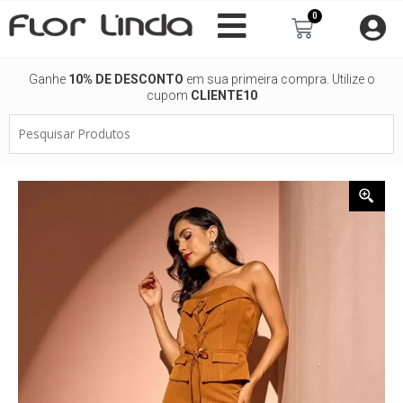
Ir
0
Carrinho
para
o
conteúdo
Ganhe
10% DE DESCONTO
em sua primeira compra. Utilize o
cupom
CLIENTE10
Pesquisar
Produtos