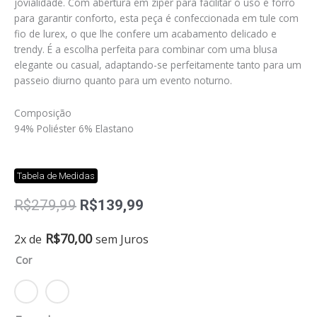
jovialidade. Com abertura em zíper para facilitar o uso e forro
para garantir conforto, esta peça é confeccionada em tule com
fio de lurex, o que lhe confere um acabamento delicado e
trendy. É a escolha perfeita para combinar com uma blusa
elegante ou casual, adaptando-se perfeitamente tanto para um
passeio diurno quanto para um evento noturno.
Composição
94% Poliéster 6% Elastano
Tabela de Medidas
O
O
R$
279,99
R$
139,99
preço
preço
original
atual
Saia
R$
70,00
2x de
sem Juros
era:
é:
Rita
Cor
R$279,99.
R$139,99.
quantidade