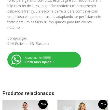
forro para garantir conforto, esta peça é confeccionada em
tule com fio de lurex, o que lhe confere um acabamento
delicado e trendy. É a escolha perfeita para combinar com
uma blusa elegante ou casual, adaptando-se perfeitamente
tanto para um passeio diurno quanto para um evento
noturno.
Composição
94% Poliéster 6% Elastano
Atendimento
Online
Podemos Ajuda?
Produtos relacionados
O
Este
O
O
Este
O
-50%
-50%
preço
preço
preço
preço
produto
produto
original
atual
original
atual