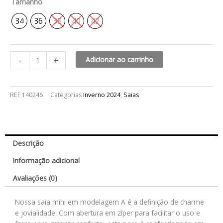
Tamanho
34
36
38
40
42
-
+
Adicionar ao carrinho
REF
140246
Categorias
Inverno 2024
,
Saias
Descrição
Informação adicional
Avaliações (0)
Nossa saia mini em modelagem A é a definição de charme
e jovialidade. Com abertura em zíper para facilitar o uso e