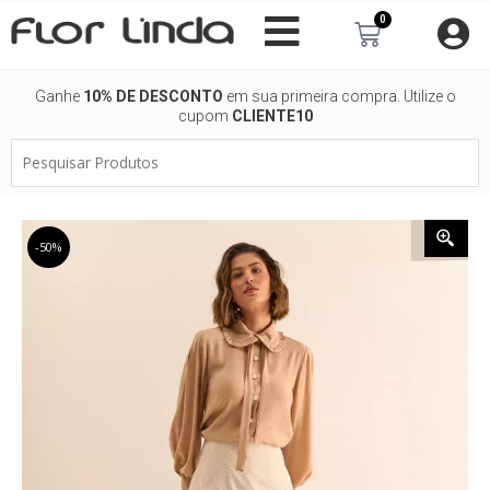
Ir
0
Carrinho
para
o
conteúdo
Ganhe
10% DE DESCONTO
em sua primeira compra. Utilize o
cupom
CLIENTE10
Pesquisar
Produtos
-50%