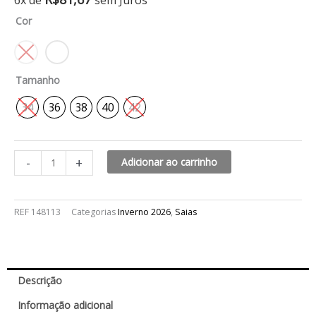
6x de
sem Juros
midi
Cor
hanna
quantidade
Tamanho
34
36
38
40
42
-
+
Adicionar ao carrinho
REF
148113
Categorias
Inverno 2026
,
Saias
Descrição
Informação adicional