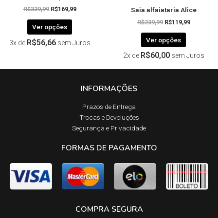
Saia alfaiataria Alice
produto
produto
R$
339,99
R$
169,99
R$
239,99
R$
119,99
Ver opções
Ver opções
R$
56,66
3x de
sem Juros
R$
60,00
2x de
sem Juros
INFORMAÇÕES
Prazos de Entrega​
Trocas e Devoluções​
Segurança e Privacidade
FORMAS DE PAGAMENTO
COMPRA SEGURA