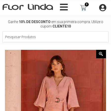
Ir
0
Carrinho
para
o
conteúdo
Ganhe
10% DE DESCONTO
em sua primeira compra. Utilize o
cupom
CLIENTE10
Pesquisar
Produtos