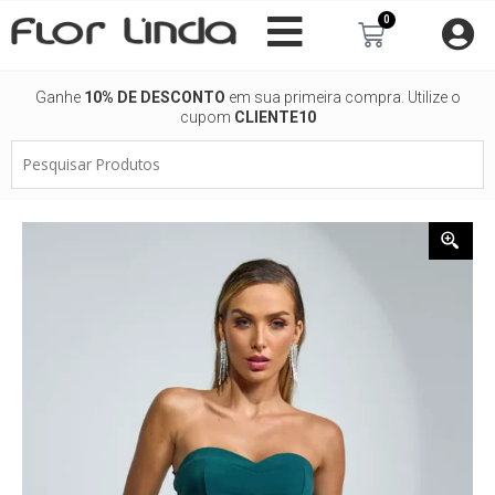
Ir
0
Carrinho
para
o
conteúdo
Ganhe
10% DE DESCONTO
em sua primeira compra. Utilize o
cupom
CLIENTE10
Pesquisar
Produtos