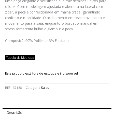
uma peça elegante e sofisticada que traz detalhes únicos para
o look. Com modelagem ajustada e abertura na lateral com
zíper, a peça é confeccionada em malha crepe, garantindo
conforto e mobilidade. O acabamento em revel traz textura e
movimento para a saia, enquanto o bordado manual em
strass acrescenta brilho e glamour à peça.
Composição
97% Poliéster 3% Elastano
Tabela de Medidas
Este produto está fora de estoque e indisponível.
REF
137188
Categoria
Saias
Descrição