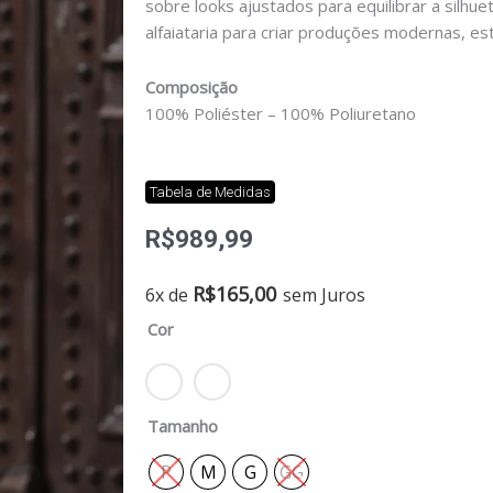
sobre looks ajustados para equilibrar a silh
alfaiataria para criar produções modernas, est
Composição
100% Poliéster – 100% Poliuretano
Tabela de Medidas
R$
989,99
Jaqueta
R$
165,00
6x de
sem Juros
oslo
Cor
quantidade
Tamanho
P
M
G
GG