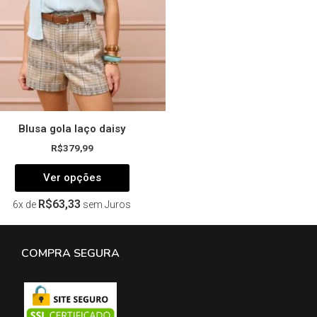
ser
escolhidas
na
página
do
produto
Blusa gola laço daisy
R$
379,99
Ver opções
R$
63,33
6x de
sem Juros
COMPRA SEGURA