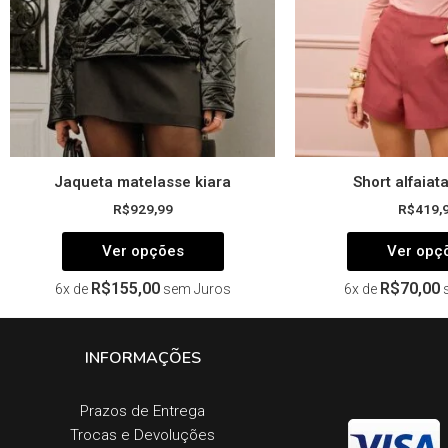
ser
escolhidas
na
página
do
produto
Jaqueta matelasse kiara
Short alfaiata
R$
929,99
R$
419,
Ver opções
Ver opç
R$
155,00
R$
70,00
6x de
sem Juros
6x de
INFORMAÇÕES
Prazos de Entrega​
Trocas e Devoluções​