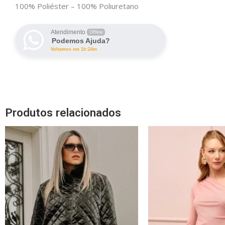
100% Poliéster – 100% Poliuretano
Atendimento
Offline
Podemos Ajuda?
Voltamos em 1h:24m
Produtos relacionados
Este
produto
tem
várias
variantes.
As
opções
podem