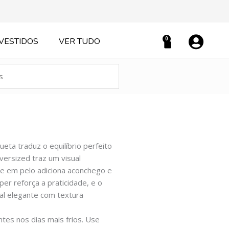
0
VESTIDOS
VER TUDO
Carrinho
eta traduz o equilíbrio perfeito
versized traz um visual
e em pelo adiciona aconchego e
er reforça a praticidade, e o
l elegante com textura
tes nos dias mais frios. Use