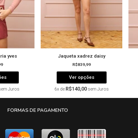
ser
ser
escolhidas
escolhidas
na
na
página
página
do
do
produto
produto
ria yves
Jaqueta xadrez daisy
99
R$
839,99
ões
Ver opções
R$
140,00
sem Juros
6x de
sem Juros
FORMAS DE PAGAMENTO