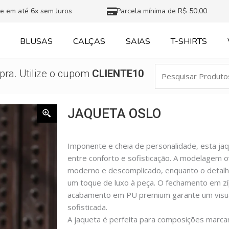
e em até 6x sem Juros
Parcela mínima de R$ 50,00
BLUSAS
CALÇAS
SAIAS
T-SHIRTS
Pesquisar
ra. Utilize o cupom
CLIENTE10
Produtos
JAQUETA OSLO
Imponente e cheia de personalidade, esta jaqu
entre conforto e sofisticação. A modelagem o
moderno e descomplicado, enquanto o detalh
um toque de luxo à peça. O fechamento em zíp
acabamento em PU premium garante um visua
sofisticada.
A jaqueta é perfeita para composições marcan