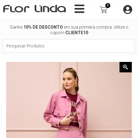
Ir
0
Carrinho
para
o
conteúdo
Ganhe
10% DE DESCONTO
em sua primeira compra. Utilize o
cupom
CLIENTE10
Pesquisar
Produtos