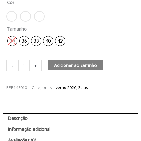
Cor
yves
quantidade
Tamanho
34
36
38
40
42
-
+
Adicionar ao carrinho
REF
148010
Categorias
Inverno 2026
,
Saias
Descrição
Informação adicional
Avaliações (0)