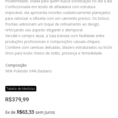
modernidade, criada para quem busca sofisticação no dia a dia.
Confeccionada em tecido de alfaiataria com estrutura
impecável, ela apresenta recortes cuidadosamente planejados
para valorizar a silhueta com um caimento preciso. Os bolsos
frontais adicionam um toque de refinamento ao design,
reforçando seu aspecto elegante e atemporal.
Versátil e sempre atual, a Saia transita com facilidade entre
produções profissionais e composições casuais-chiques.
Combine com camisas delicadas, blazers estruturados ou tricôs
finos para looks cheios de estilo, presença e feminilidade.
Composição
96% Poliéster 04% Elastano
Tabela de Medidas
R$
379,99
Saia
R$
63,33
6x de
sem Juros
alfaiataria