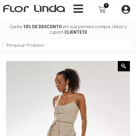
Ir
0
Carrinho
para
o
conteúdo
Ganhe
10% DE DESCONTO
em sua primeira compra. Utilize o
cupom
CLIENTE10
Pesquisar
Produtos