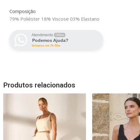
Composição
79% Poliéster 18% Viscose 03% Elastano
Atendimento
Offline
Podemos Ajuda?
Voltamos em 7h:55m
Produtos relacionados
O
Este
pr
produto
ori
tem
era
R$
várias
variantes.
As