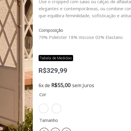
Use o cropped com saias ou calças de alfaiata
elegantes e contemporâneas, ou combine com
que equilibra feminilidade, sofisticação e atitu
Composição
79% Poliéster 18% Viscose 03% Elastano
Tabela de Medidas
R$
329,99
Cropped
R$
55,00
6x de
sem Juros
alfaiataria
Cor
fishbone
quantidade
Tamanho