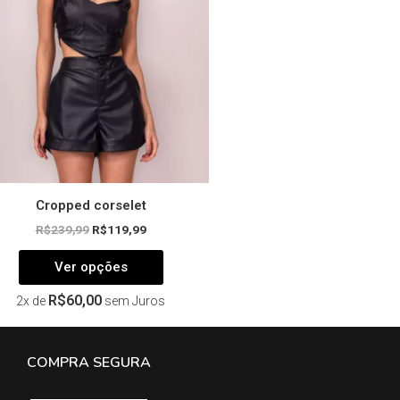
opções
podem
ser
escolhidas
na
página
do
produto
Cropped corselet
R$
239,99
R$
119,99
Ver opções
R$
60,00
2x de
sem Juros
COMPRA SEGURA