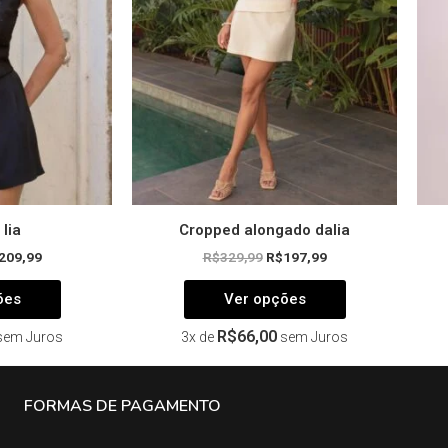
opções
opções
podem
podem
ser
ser
escolhidas
escolhidas
na
na
página
página
do
do
produto
produto
lia
Cropped alongado dalia
209,99
R$
329,99
R$
197,99
ões
Ver opções
R$
66,00
sem Juros
3x de
sem Juros
FORMAS DE PAGAMENTO