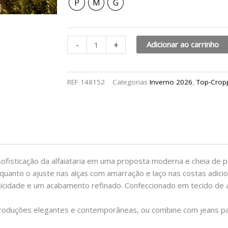
P
M
G
-
+
Adicionar ao carrinho
REF
148152
Categorias
Inverno 2026
,
Top-Crop
fisticação da alfaiataria em uma proposta moderna e cheia de p
quanto o ajuste nas alças com amarração e laço nas costas adici
ticidade e um acabamento refinado. Confeccionado em tecido de al
ar produções elegantes e contemporâneas, ou combine com jeans 