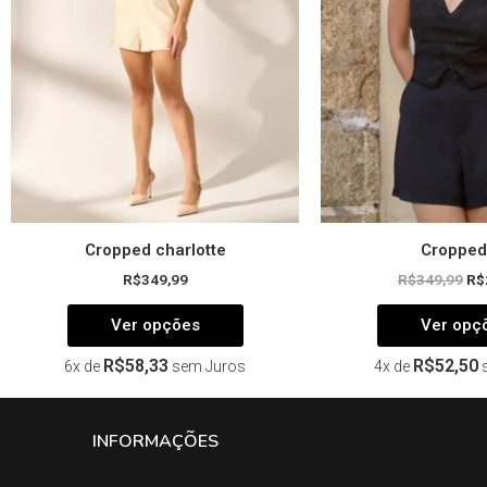
opções
podem
ser
escolhidas
na
página
do
produto
Cropped charlotte
Cropped 
R$
349,99
R$
349,99
R$
Ver opções
Ver opç
R$
58,33
R$
52,50
6x de
sem Juros
4x de
INFORMAÇÕES