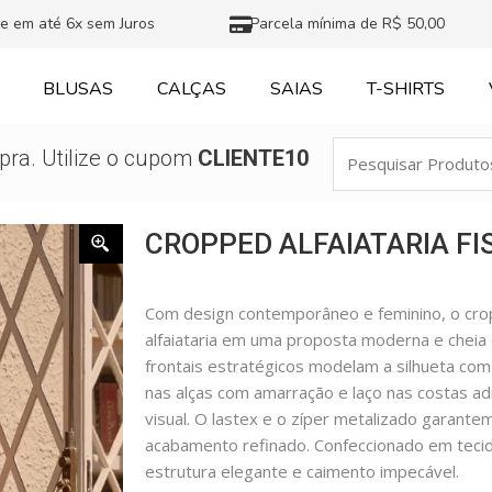
e em até 6x sem Juros
Parcela mínima de R$ 50,00
BLUSAS
CALÇAS
SAIAS
T-SHIRTS
Pesquisar
ra. Utilize o cupom
CLIENTE10
Produtos
CROPPED ALFAIATARIA F
Com design contemporâneo e feminino, o crop
alfaiataria em uma proposta moderna e cheia
frontais estratégicos modelam a silhueta com
nas alças com amarração e laço nas costas ad
visual. O lastex e o zíper metalizado garante
acabamento refinado. Confeccionado em tecido
estrutura elegante e caimento impecável.