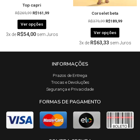
Top capri
do
do
Corselet beta
produto
produto
R$
269,99
R$
161,99
R$
379,99
R$
189,99
Ver opções
Ver opções
R$
54,00
3x de
sem Juros
R$
63,33
3x de
sem Juros
INFORMAÇÕES
Prazos de Entrega​
Trocas e Devoluções​
Segurança e Privacidade
FORMAS DE PAGAMENTO