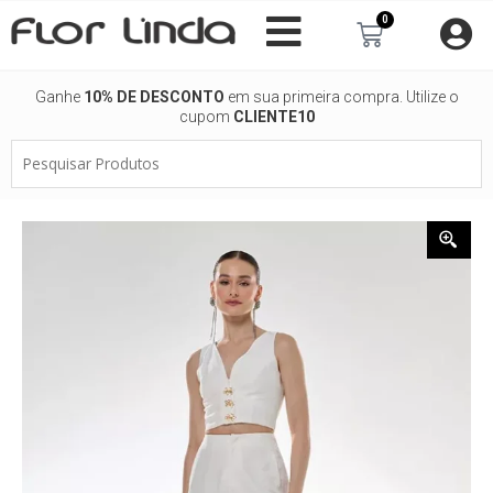
Ir
0
Carrinho
para
o
conteúdo
Ganhe
10% DE DESCONTO
em sua primeira compra. Utilize o
cupom
CLIENTE10
Pesquisar
Produtos