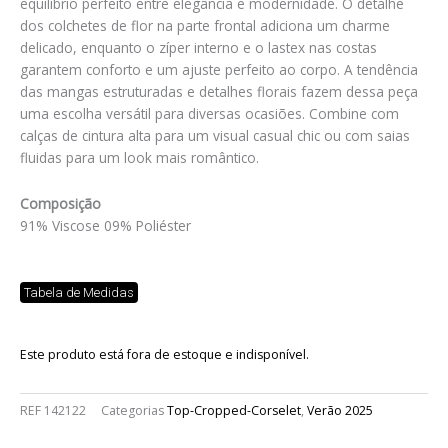
equilíbrio perfeito entre elegância e modernidade. O detalhe
dos colchetes de flor na parte frontal adiciona um charme
delicado, enquanto o zíper interno e o lastex nas costas
garantem conforto e um ajuste perfeito ao corpo. A tendência
das mangas estruturadas e detalhes florais fazem dessa peça
uma escolha versátil para diversas ocasiões. Combine com
calças de cintura alta para um visual casual chic ou com saias
fluidas para um look mais romântico.
Composição
91% Viscose 09% Poliéster
Tabela de Medidas
Este produto está fora de estoque e indisponível.
REF
142122
Categorias
Top-Cropped-Corselet
,
Verão 2025